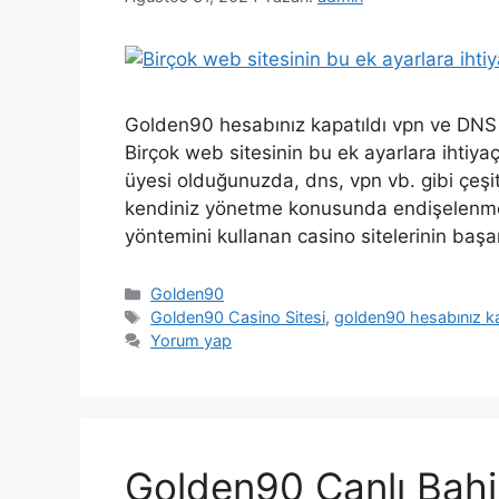
Golden90 hesabınız kapatıldı vpn ve DNS i
Birçok web sitesinin bu ek ayarlara ihtiy
üyesi olduğunuzda, dns, vpn vb. gibi çeşitl
kendiniz yönetme konusunda endişelenmen
yöntemini kullanan casino sitelerinin başar
Kategoriler
Golden90
Etiketler
Golden90 Casino Sitesi
,
golden90 hesabınız ka
Yorum yap
Golden90 Canlı Bahi