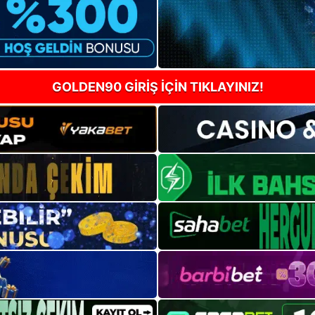
GOLDEN90 GİRİŞ İÇİN TIKLAYINIZ!