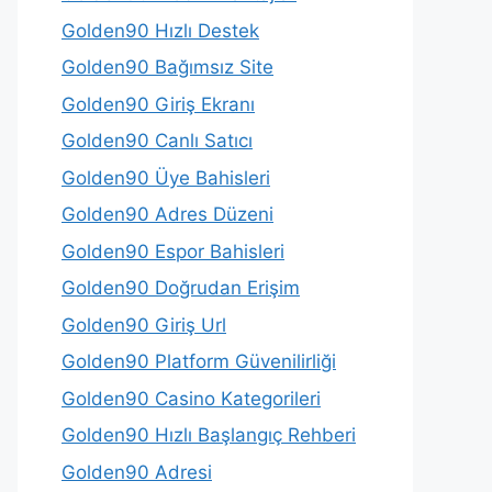
Golden90 Hızlı Destek
Golden90 Bağımsız Site
Golden90 Giriş Ekranı
Golden90 Canlı Satıcı
Golden90 Üye Bahisleri
Golden90 Adres Düzeni
Golden90 Espor Bahisleri
Golden90 Doğrudan Erişim
Golden90 Giriş Url
Golden90 Platform Güvenilirliği
Golden90 Casino Kategorileri
Golden90 Hızlı Başlangıç Rehberi
Golden90 Adresi