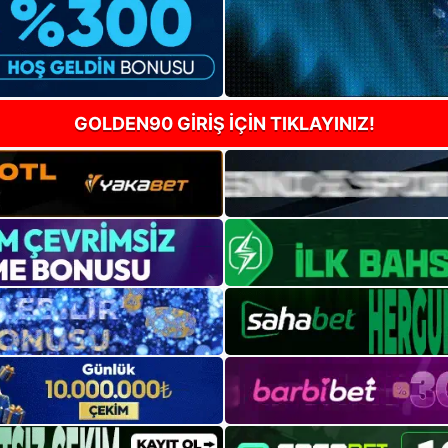
GOLDEN90 GİRİŞ İÇİN TIKLAYINIZ!