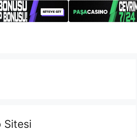
Sitesi