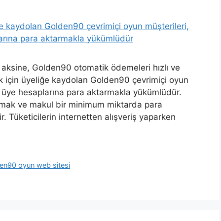
 aksine, Golden90 otomatik ödemeleri hızlı ve
 için üyeliğe kaydolan Golden90 çevrimiçi oyun
arak üye hesaplarına para aktarmakla yükümlüdür.
pmak ve makul bir minimum miktarda para
r. Tüketicilerin internetten alışveriş yaparken
en90 oyun web sitesi