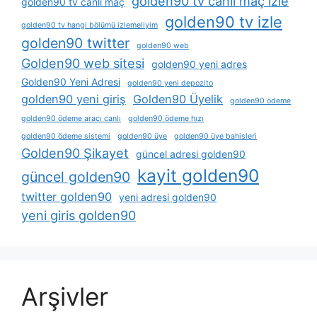
golden90 tv canli maç izle
golden90 tv canli maç
golden90 tv izle
golden90 tv hangi bölümü izlemeliyim
golden90 twitter
golden90 web
Golden90 web sitesi
golden90 yeni adres
Golden90 Yeni Adresi
golden90 yeni depozito
golden90 yeni giriş
Golden90 Üyelik
golden90 ödeme
golden90 ödeme aracı canlı
golden90 ödeme hızı
golden90 ödeme sistemi
golden90 üye
golden90 üye bahisleri
Golden90 Şikayet
güncel adresi golden90
kayit golden90
güncel golden90
twitter golden90
yeni adresi golden90
yeni giris golden90
Arşivler