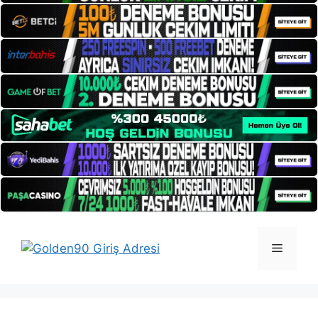
İçeriğe
atla
Menü