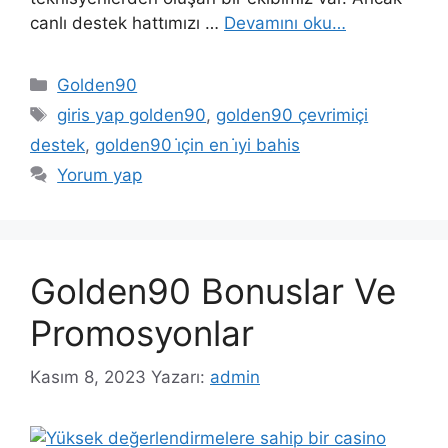
canlı destek hattımızı …
Devamını oku…
Kategoriler
Golden90
Etiketler
giris yap golden90
,
golden90 çevrimiçi
destek
,
golden90 i̇çin en i̇yi bahis
Yorum yap
Golden90 Bonuslar Ve
Promosyonlar
Kasım 8, 2023
Yazarı:
admin