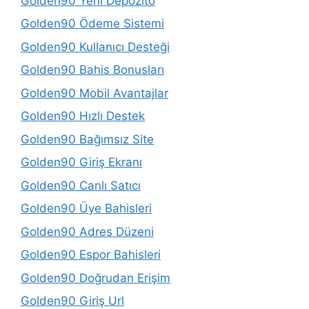
Golden90 Yeni Depozito
Golden90 Ödeme Sistemi
Golden90 Kullanıcı Desteği
Golden90 Bahis Bonusları
Golden90 Mobil Avantajlar
Golden90 Hızlı Destek
Golden90 Bağımsız Site
Golden90 Giriş Ekranı
Golden90 Canlı Satıcı
Golden90 Üye Bahisleri
Golden90 Adres Düzeni
Golden90 Espor Bahisleri
Golden90 Doğrudan Erişim
Golden90 Giriş Url