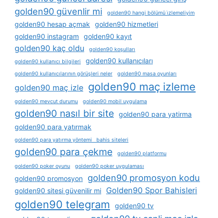
golden90 güvenlir mi
golden90 hangi bölümü i̇zlemeliyim
golden90 hesap açmak
golden90 hizmetleri
golden90 instagram
golden90 kayıt
golden90 kaç oldu
golden90 koşulları
golden90 kullanıcıları
golden90 kullanıcı bilgileri
golden90 kullanıcılarının görüşleri neler
golden90 masa oyunları
golden90 maç izleme
golden90 maç izle
golden90 mevcut durumu
golden90 mobil uygulama
golden90 nasıl bir site
golden90 para yatirma
golden90 para yatırmak
golden90 para yatırma yöntemi bahis siteleri
golden90 para çekme
golden90 platformu
golden90 poker oyunu
golden90 poker uygulaması
golden90 promosyon kodu
golden90 promosyon
Golden90 Spor Bahisleri
golden90 sitesi güvenilir mi
golden90 telegram
golden90 tv