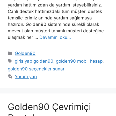
yardım hattımızdan da yardım isteyebilirsiniz.
Canlı destek hattımızdaki tüm müşteri destek
temsilcilerimiz anında yardım sağlamaya
hazırdır. Golden90 sisteminde sürekli olarak
mevcut olan müşteri tanımlı müşteri desteğine
ulaşmak her …
Devamını oku…
Kategoriler
Golden90
Etiketler
giris yap golden90
,
golden90 mobil hesap
,
golden90 seçenekler sunar
Yorum yap
Golden90 Çevrimiçi