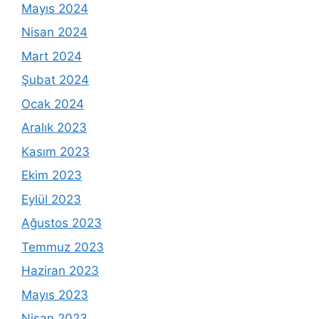
Mayıs 2024
Nisan 2024
Mart 2024
Şubat 2024
Ocak 2024
Aralık 2023
Kasım 2023
Ekim 2023
Eylül 2023
Ağustos 2023
Temmuz 2023
Haziran 2023
Mayıs 2023
Nisan 2023