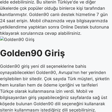
elde edebilirsiniz. Bu sitenin Türkiye'de ve diğer
ülkelerde çok popüler olduğu binlerce kişi tarafından
kanıtlanmıştır. Golden90 canlı destek hizmetine 7 gün
24 saat erişin. Mobil cihazınızda veya bilgisayarınızda
yetkilendirme yaptıktan sonra Online Destek butonuna
tıklayarak sorularınıza cevap alabilirsiniz.
Golden90 Giriş
Golden90 giriş yeni dil seçeneklerine bahis
oynayabilecekleri Golden90, Avrupa'nın her yerinden
erişilebilen bir sitedir. Çok sayıda Türk müşteri, şirketin
hem kuralları hem de ödeme içeriğini ve tarifeleri
Türkçe olarak kullanmasına izin verdi. Mobil ve
bilgisayardan giriş yapabileceğiniz sayfalarda sağ üst
köşede bulunan Golden90 dili seçeneğini kullanarak
sitenin kullanmasını istediğiniz dili seçebilirsiniz.