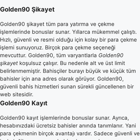
Golden90 Şikayet
Golden90 şikayet tüm para yatırma ve çekme
işlemlerinde bonuslar sunar. Yıllarca mükemmel çalıştı.
Hızlı, güvenli ve resmi olduğu için kolay bir para çekme
işlemi sunuyoruz. Birçok para çekme seçeneği
mevcuttur. Golden90, tüm varyantlarla
Golden90
şikayet
koşulsuz çalışır. Bu nedenle alt ve üst limit
belirlenmemiştir. Bahisçiler burayı büyük ve küçük tüm
bahisler için ana adres olarak görüyor. Golden90,
güvenli bahis hizmetleri sunan sürekli güncellenen bir
web sitesidir.
Golden90 Kayıt
Golden90 kayıt işlemlerinde bonuslar sunar. Ayrıca,
hesabınızdaki ücretsiz bahisler anında tanımlanır. Yani
para çekmenin birçok avantajı vardır. Sadece güvenli ve