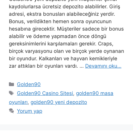
kaydolurlarsa ücretsiz depozito alabilirler. Giriş
adresi, ekstra bonusları alabileceğiniz yerdir.
Bonus, verildikten hemen sonra oyuncunun
hesabına girecektir. Müşteriler sadece bir bonus
alabilir ve ödeme yapmadan önce döngü
gereksinimlerini karşılamaları gerekir. Craps,
birçok varyasyonu olan ve birçok yerde oynanan
bir oyundur. Kalkanları ve hayvan kemikleriyle
zar attıkları bir oyunları vardı. …
Devamını oku…
Kategoriler
Golden90
Etiketler
Golden90 Casino Sitesi
,
golden90 masa
oyunları
,
golden90 yeni depozito
Yorum yap