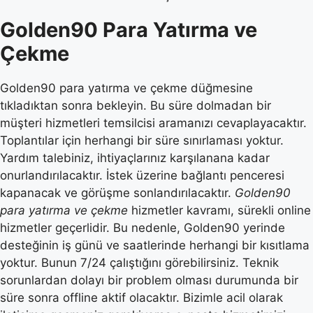
Golden90 Para Yatırma ve
Çekme
Golden90 para yatırma ve çekme düğmesine
tıkladıktan sonra bekleyin. Bu süre dolmadan bir
müşteri hizmetleri temsilcisi aramanızı cevaplayacaktır.
Toplantılar için herhangi bir süre sınırlaması yoktur.
Yardım talebiniz, ihtiyaçlarınız karşılanana kadar
onurlandırılacaktır. İstek üzerine bağlantı penceresi
kapanacak ve görüşme sonlandırılacaktır.
Golden90
para yatırma ve çekme
hizmetler kavramı, sürekli online
hizmetler geçerlidir. Bu nedenle, Golden90 yerinde
desteğinin iş günü ve saatlerinde herhangi bir kısıtlama
yoktur. Bunun 7/24 çalıştığını görebilirsiniz. Teknik
sorunlardan dolayı bir problem olması durumunda bir
süre sonra offline aktif olacaktır. Bizimle acil olarak