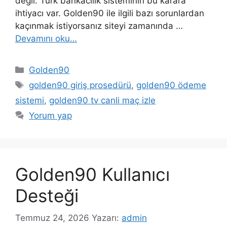
değil. Türk bankacılık sisteminin bu karara
ihtiyacı var. Golden90 ile ilgili bazı sorunlardan
kaçınmak istiyorsanız siteyi zamanında …
Devamını oku…
Kategoriler
Golden90
Etiketler
golden90 giriş prosedürü
,
golden90 ödeme
sistemi
,
golden90 tv canli maç izle
Yorum yap
Golden90 Kullanıcı
Desteği
Temmuz 24, 2026
Yazarı:
admin