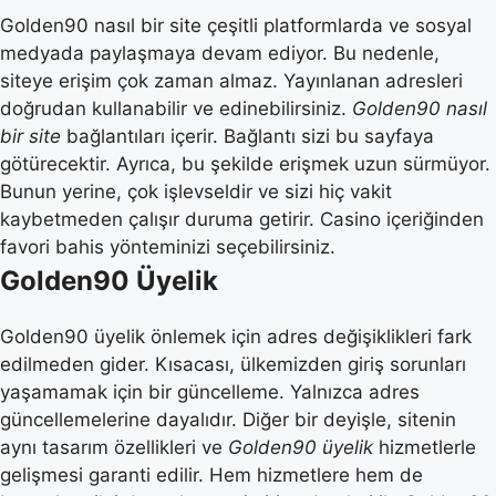
Golden90 nasıl bir site çeşitli platformlarda ve sosyal
medyada paylaşmaya devam ediyor. Bu nedenle,
siteye erişim çok zaman almaz. Yayınlanan adresleri
doğrudan kullanabilir ve edinebilirsiniz.
Golden90 nasıl
bir site
bağlantıları içerir. Bağlantı sizi bu sayfaya
götürecektir. Ayrıca, bu şekilde erişmek uzun sürmüyor.
Bunun yerine, çok işlevseldir ve sizi hiç vakit
kaybetmeden çalışır duruma getirir. Casino içeriğinden
favori bahis yönteminizi seçebilirsiniz.
Golden90 Üyelik
Golden90 üyelik önlemek için adres değişiklikleri fark
edilmeden gider. Kısacası, ülkemizden giriş sorunları
yaşamamak için bir güncelleme. Yalnızca adres
güncellemelerine dayalıdır. Diğer bir deyişle, sitenin
aynı tasarım özellikleri ve
Golden90 üyelik
hizmetlerle
gelişmesi garanti edilir. Hem hizmetlere hem de