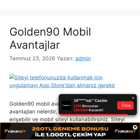
Golden90 Mobil
Avantajlar
Temmuz 23, 2026
Yazarı:
admin
Golden90 mobil avantajlar Golden90 Mobile’ın
avantajları nelerdir, siteye tek bir tıklamayla
erişebilir ve mobil siteyi kullanabilirsiniz. Siteyi
×
telefonunuzda kullanmak için uygulamayı App
Store’dan almanız gerekir. Sitenin uygulamasını