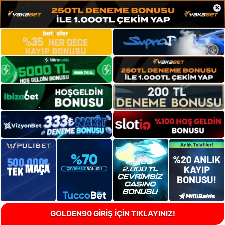
×
GOLDEN90 GİRİŞ İÇİN TIKLAYINIZ!