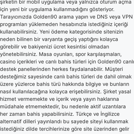
şirketin bir mobil uygulama veya yalnızca oturum açma
için yeni bir uygulama kullanmadığını gösteriyor.
Tarayıcınızda Golden90 arama yapın ve DNS veya VPN
programları yüklemeden hesabınızla istediğiniz içeriği
kullanabilirsiniz. Yeni ödeme kategorisinde sitenizin
neden bilinen bir varyanta geçiş yaptığını kolayca
görebilir ve bakiyenizi ücret kesintisi olmadan
yönetebilirsiniz. Masa oyunları, spor karşılaşmaları,
casino içerikleri ve canlı bahis türleri için Golden90 canlı
destek panellerinden herkes faydalanabilir. Müşteri
desteğimiz sayesinde canlı bahis türleri de dahil olmak
üzere yüzlerce bahis türü hakkında bilgiye ve bunların
nasıl kullanılacağına kolayca erişebilirsiniz. Şirket yasal
hizmet vermemekte ve içerik veya yayın haklarına
müdahale etmemektedir, bu nedenle aktif uzantılara
her zaman bahis yapabilirsiniz. Türkçe ve İngilizce
alternatif dilleri yayınlandı bu sayede siteyi kullanmak
istediğiniz dilde tercihlerinize göre site üzerinden gelir