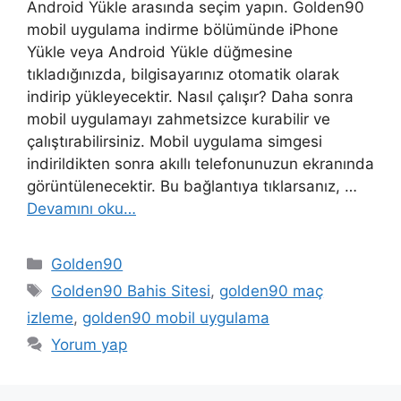
Android Yükle arasında seçim yapın. Golden90
mobil uygulama indirme bölümünde iPhone
Yükle veya Android Yükle düğmesine
tıkladığınızda, bilgisayarınız otomatik olarak
indirip yükleyecektir. Nasıl çalışır? Daha sonra
mobil uygulamayı zahmetsizce kurabilir ve
çalıştırabilirsiniz. Mobil uygulama simgesi
indirildikten sonra akıllı telefonunuzun ekranında
görüntülenecektir. Bu bağlantıya tıklarsanız, …
Devamını oku…
Kategoriler
Golden90
Etiketler
Golden90 Bahis Sitesi
,
golden90 maç
izleme
,
golden90 mobil uygulama
Yorum yap