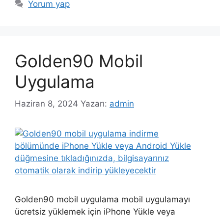
Yorum yap
Golden90 Mobil
Uygulama
Haziran 8, 2024
Yazarı:
admin
Golden90 mobil uygulama mobil uygulamayı
ücretsiz yüklemek için iPhone Yükle veya