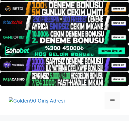
İçeriğe
atla
Menü