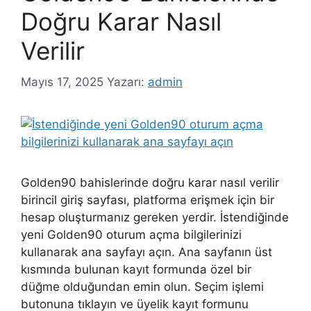
Doğru Karar Nasıl
Verilir
Mayıs 17, 2025
Yazarı:
admin
Golden90 bahislerinde doğru karar nasıl verilir
birincil giriş sayfası, platforma erişmek için bir
hesap oluşturmanız gereken yerdir. İstendiğinde
yeni Golden90 oturum açma bilgilerinizi
kullanarak ana sayfayı açın. Ana sayfanın üst
kısmında bulunan kayıt formunda özel bir
düğme olduğundan emin olun. Seçim işlemi
butonuna tıklayın ve üyelik kayıt formunu