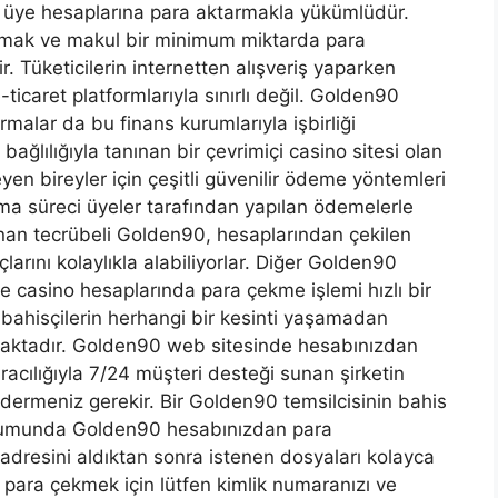
arak üye hesaplarına para aktarmakla yükümlüdür.
pmak ve makul bir minimum miktarda para
r. Tüketicilerin internetten alışveriş yaparken
-ticaret platformlarıyla sınırlı değil. Golden90
rmalar da bu finans kurumlarıyla işbirliği
ğlılığıyla tanınan bir çevrimiçi casino sitesi olan
en bireyler için çeşitli güvenilir ödeme yöntemleri
a süreci üyeler tarafından yapılan ödemelerle
ullanan tecrübeli Golden90, hesaplarından çekilen
larını kolaylıkla alabiliyorlar. Diğer Golden90
e casino hesaplarında para çekme işlemi hızlı bir
ahisçilerin herhangi bir kesinti yaşamadan
maktadır. Golden90 web sitesinde hesabınızdan
aracılığıyla 7/24 müşteri desteği sunan şirketin
öndermeniz gerekir. Bir Golden90 temsilcisinin bahis
urumunda Golden90 hesabınızdan para
adresini aldıktan sonra istenen dosyaları kolayca
para çekmek için lütfen kimlik numaranızı ve