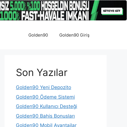
Golden90
Golden90 Giriş
Son Yazılar
Golden90 Yeni Depozito
Golden90 Ödeme Sistemi
Golden90 Kullanıcı Desteği
Golden90 Bahis Bonusları
Golden90 Mobil Avantajlar