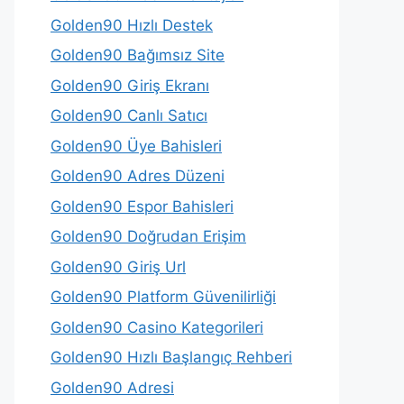
Golden90 Hızlı Destek
Golden90 Bağımsız Site
Golden90 Giriş Ekranı
Golden90 Canlı Satıcı
Golden90 Üye Bahisleri
Golden90 Adres Düzeni
Golden90 Espor Bahisleri
Golden90 Doğrudan Erişim
Golden90 Giriş Url
Golden90 Platform Güvenilirliği
Golden90 Casino Kategorileri
Golden90 Hızlı Başlangıç Rehberi
Golden90 Adresi