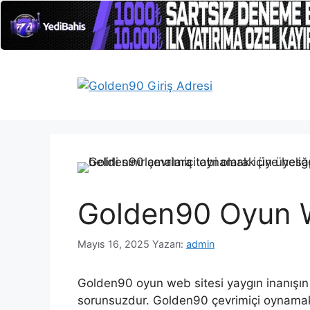
İçeriğe
atla
Golden90 Oyun W
Mayıs 16, 2025
Yazarı:
admin
Golden90 oyun web sitesi yaygın inanışın
sorunsuzdur. Golden90 çevrimiçi oynamak