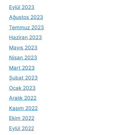
Eylül 2023
Ağustos 2023
Temmuz 2023
Haziran 2023
Mayıs 2023
Nisan 2023
Mart 2023
Şubat 2023
Ocak 2023
Aralık 2022
Kasım 2022
Ekim 2022
Eylül 2022