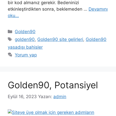
bir kod almanız gerekir. Bedeninizi
etkinleştirdikten sonra, beklemeden …
Devamını
oku…
Kategoriler
Golden90
Etiketler
golden90
,
Golden90 site gelirleri
,
Golden90
yasadışı bahisler
Yorum yap
Golden90, Potansiyel
Eylül 16, 2023
Yazarı:
admin