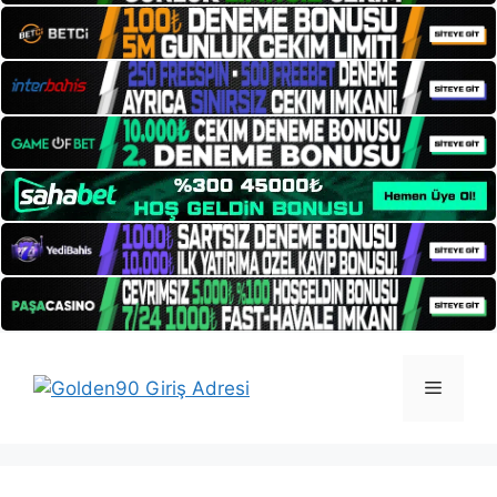
İçeriğe
atla
Menü