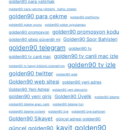
golden90 para yatırmak
golden90 para yatırma yöntemi bahis siteleri
golden90 para çekme
golden90 platformu
golden90 poker oyunu
golden90 poker uygulaması
golden90 promosyon kodu
golden90 promosyon
Golden90 Spor Bahisleri
golden90 sitesi güvenilir mi
golden90 telegram
golden90 tv
golden90 tv canli maç izle
golden90 tv canli maç
golden90 tv izle
golden90 tv hangi bölümü izlemeliyim
golden90 twitter
golden90 web
Golden90 web sitesi
golden90 yeni adres
Golden90 Yeni Adresi
golden90 yeni depozito
golden90 yeni giriş
Golden90 Üyelik
golden90 ödeme
golden90 ödeme aracı canlı
golden90 ödeme hızı
golden90 ödeme sistemi
golden90 üye
golden90 üye bahisleri
Golden90 Şikayet
güncel adresi golden90
kayit golden90
güncel golden90