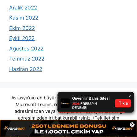
Aralık 2022
Kasım 2022
Ekim 2022
Eylül 2022
Ağustos 2022
Temmuz 2022
Haziran 2022
Avrasya'nın en büyük reklam platformunda olmak için
Microsoft Teams:
reklam@avrasyamarketing.com
adresimizden veya Telegram: @Avrasyamarketing
adresimizden irtibat kurabilirsiniz. (Tek iletişim
×
adreslerimiz teams / telegram ve mail adresimizdir.
Harici hiçbir iletişim adresimiz bulunmamaktadır.