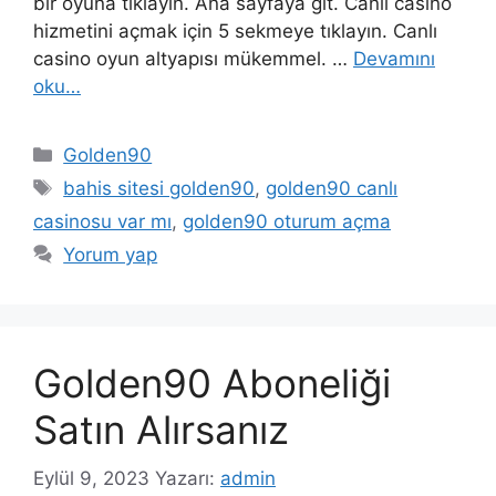
bir oyuna tıklayın. Ana sayfaya git. Canlı casino
hizmetini açmak için 5 sekmeye tıklayın. Canlı
casino oyun altyapısı mükemmel. …
Devamını
oku…
Kategoriler
Golden90
Etiketler
bahis sitesi golden90
,
golden90 canlı
casinosu var mı
,
golden90 oturum açma
Yorum yap
Golden90 Aboneliği
Satın Alırsanız
Eylül 9, 2023
Yazarı:
admin