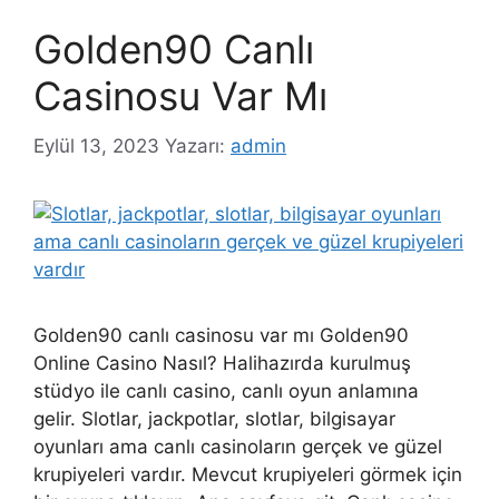
Golden90 Canlı
Casinosu Var Mı
Eylül 13, 2023
Yazarı:
admin
Golden90 canlı casinosu var mı Golden90
Online Casino Nasıl? Halihazırda kurulmuş
stüdyo ile canlı casino, canlı oyun anlamına
gelir. Slotlar, jackpotlar, slotlar, bilgisayar
oyunları ama canlı casinoların gerçek ve güzel
krupiyeleri vardır. Mevcut krupiyeleri görmek için