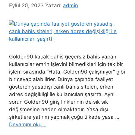
Eylül 20, 2023
Yazarı:
admin
Golden90 kaçak bahis geçersiz bahis yapan
kullanıcılar emrin işlevini bilmedikleri için tek bir
işlem sırasında “Hata, Golden90 çalışmıyor” gibi
bir cevap alabilirler. Dünya çapında faaliyet
gösteren yasadışı canlı bahis siteleri, erken
adres değişikliği ile kullanıcıları şaşırttı. Aynı
sorun Golden90 giriş linklerinin de sık sık
değişmesine neden olmaktadır. Yasa dışı
şirketlere yatırım yapmak çoğu ülkede yasa …
Devamını oku…