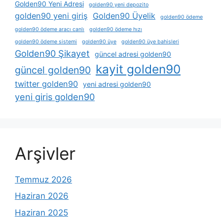
Golden90 Yeni Adresi
golden90 yeni depozito
golden90 yeni giriş
Golden90 Üyelik
golden90 ödeme
golden90 ödeme aracı canlı
golden90 ödeme hızı
golden90 ödeme sistemi
golden90 üye
golden90 üye bahisleri
Golden90 Şikayet
güncel adresi golden90
kayit golden90
güncel golden90
twitter golden90
yeni adresi golden90
yeni giris golden90
Arşivler
Temmuz 2026
Haziran 2026
Haziran 2025