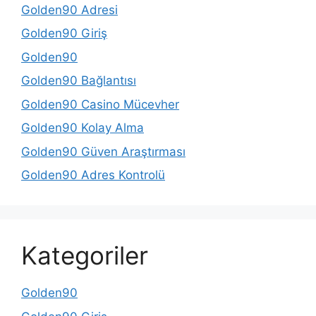
Golden90 Adresi
Golden90 Giriş
Golden90
Golden90 Bağlantısı
Golden90 Casino Mücevher
Golden90 Kolay Alma
Golden90 Güven Araştırması
Golden90 Adres Kontrolü
Kategoriler
Golden90