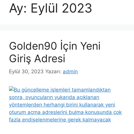
Ay:
Eylül 2023
Golden90 İçin Yeni
Giriş Adresi
Eylül 30, 2023
Yazarı:
admin