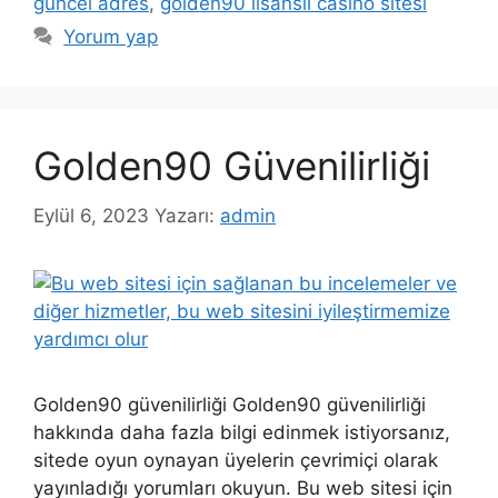
güncel adres
,
golden90 lisanslı casino sitesi
Yorum yap
Golden90 Güvenilirliği
Eylül 6, 2023
Yazarı:
admin
Golden90 güvenilirliği Golden90 güvenilirliği
hakkında daha fazla bilgi edinmek istiyorsanız,
sitede oyun oynayan üyelerin çevrimiçi olarak
yayınladığı yorumları okuyun. Bu web sitesi için