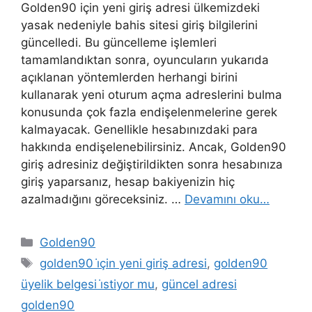
Golden90 için yeni giriş adresi ülkemizdeki
yasak nedeniyle bahis sitesi giriş bilgilerini
güncelledi. Bu güncelleme işlemleri
tamamlandıktan sonra, oyuncuların yukarıda
açıklanan yöntemlerden herhangi birini
kullanarak yeni oturum açma adreslerini bulma
konusunda çok fazla endişelenmelerine gerek
kalmayacak. Genellikle hesabınızdaki para
hakkında endişelenebilirsiniz. Ancak, Golden90
giriş adresiniz değiştirildikten sonra hesabınıza
giriş yaparsanız, hesap bakiyenizin hiç
azalmadığını göreceksiniz. …
Devamını oku…
Kategoriler
Golden90
Etiketler
golden90 i̇çin yeni giriş adresi
,
golden90
üyelik belgesi i̇stiyor mu
,
güncel adresi
golden90