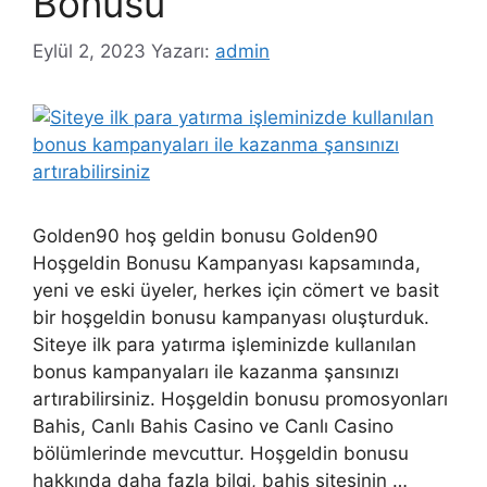
Bonusu
Eylül 2, 2023
Yazarı:
admin
Golden90 hoş geldin bonusu Golden90
Hoşgeldin Bonusu Kampanyası kapsamında,
yeni ve eski üyeler, herkes için cömert ve basit
bir hoşgeldin bonusu kampanyası oluşturduk.
Siteye ilk para yatırma işleminizde kullanılan
bonus kampanyaları ile kazanma şansınızı
artırabilirsiniz. Hoşgeldin bonusu promosyonları
Bahis, Canlı Bahis Casino ve Canlı Casino
bölümlerinde mevcuttur. Hoşgeldin bonusu
hakkında daha fazla bilgi, bahis sitesinin …