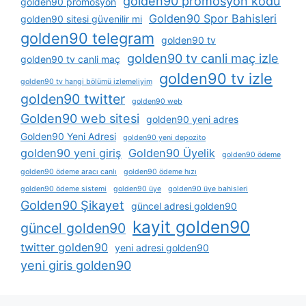
golden90 promosyon kodu
golden90 promosyon
Golden90 Spor Bahisleri
golden90 sitesi güvenilir mi
golden90 telegram
golden90 tv
golden90 tv canli maç izle
golden90 tv canli maç
golden90 tv izle
golden90 tv hangi bölümü izlemeliyim
golden90 twitter
golden90 web
Golden90 web sitesi
golden90 yeni adres
Golden90 Yeni Adresi
golden90 yeni depozito
golden90 yeni giriş
Golden90 Üyelik
golden90 ödeme
golden90 ödeme aracı canlı
golden90 ödeme hızı
golden90 ödeme sistemi
golden90 üye
golden90 üye bahisleri
Golden90 Şikayet
güncel adresi golden90
kayit golden90
güncel golden90
twitter golden90
yeni adresi golden90
yeni giris golden90