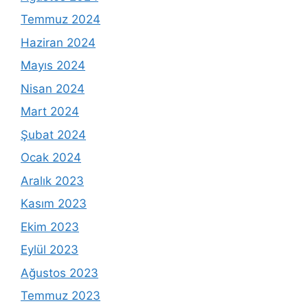
Temmuz 2024
Haziran 2024
Mayıs 2024
Nisan 2024
Mart 2024
Şubat 2024
Ocak 2024
Aralık 2023
Kasım 2023
Ekim 2023
Eylül 2023
Ağustos 2023
Temmuz 2023