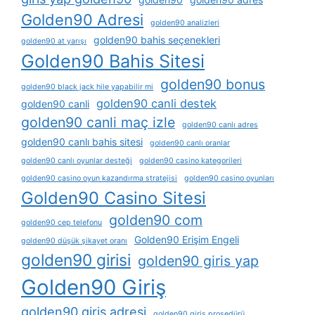
Golden90 Adresi
golden90 analizleri
golden90 bahis seçenekleri
golden90 at yarışı
Golden90 Bahis Sitesi
golden90 bonus
golden90 black jack hile yapabilir mi
golden90 canli destek
golden90 canli
golden90 canli maç izle
golden90 canlı adres
golden90 canlı bahis sitesi
golden90 canlı oranlar
golden90 canlı oyunlar desteği
golden90 casino kategorileri
golden90 casino oyun kazandırma stratejisi
golden90 casino oyunları
Golden90 Casino Sitesi
golden90 com
golden90 cep telefonu
Golden90 Erişim Engeli
golden90 düşük şikayet oranı
golden90 girisi
golden90 giris yap
Golden90 Giriş
golden90 giriş adresi
golden90 giriş prosedürü