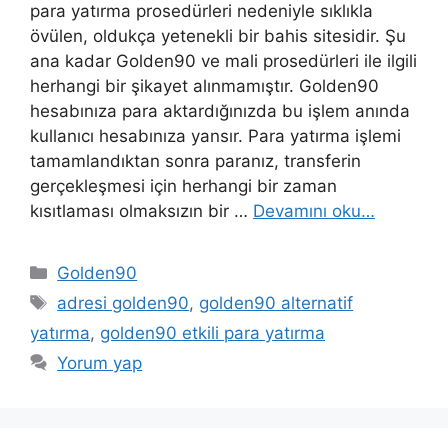
para yatırma prosedürleri nedeniyle sıklıkla
övülen, oldukça yetenekli bir bahis sitesidir. Şu
ana kadar Golden90 ve mali prosedürleri ile ilgili
herhangi bir şikayet alınmamıştır. Golden90
hesabınıza para aktardığınızda bu işlem anında
kullanıcı hesabınıza yansır. Para yatırma işlemi
tamamlandıktan sonra paranız, transferin
gerçekleşmesi için herhangi bir zaman
kısıtlaması olmaksızın bir …
Devamını oku…
Kategoriler
Golden90
Etiketler
adresi golden90
,
golden90 alternatif
yatırma
,
golden90 etkili para yatırma
Yorum yap