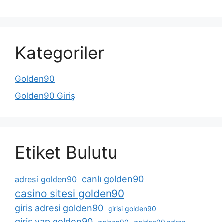
Kategoriler
Golden90
Golden90 Giriş
Etiket Bulutu
canlı golden90
adresi golden90
casino sitesi golden90
giris adresi golden90
girisi golden90
giris yap golden90
golden90
golden90 adres