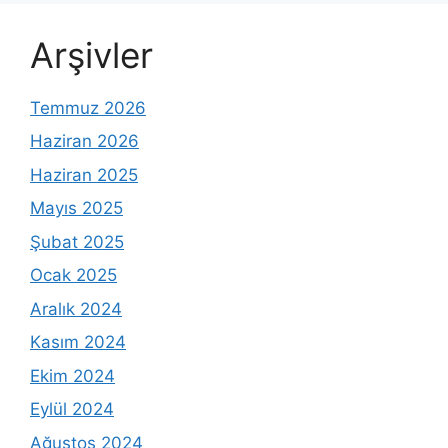
Arşivler
Temmuz 2026
Haziran 2026
Haziran 2025
Mayıs 2025
Şubat 2025
Ocak 2025
Aralık 2024
Kasım 2024
Ekim 2024
Eylül 2024
Ağustos 2024