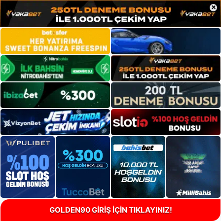
×
GOLDEN90 GİRİŞ İÇİN TIKLAYINIZ!