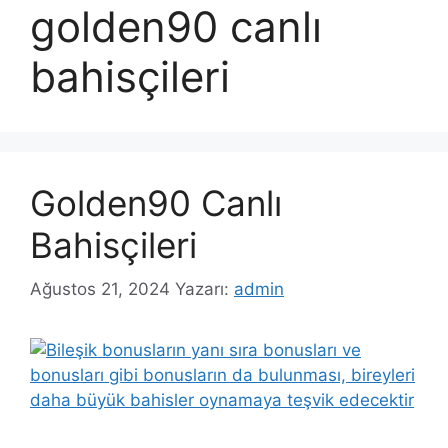
golden90 canlı
bahisçileri
Golden90 Canlı
Bahisçileri
Ağustos 21, 2024
Yazarı:
admin