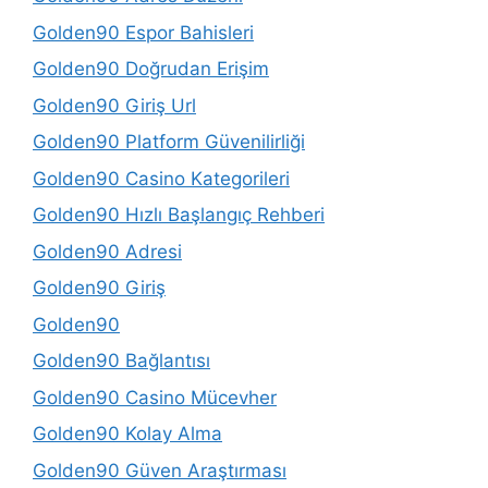
Golden90 Espor Bahisleri
Golden90 Doğrudan Erişim
Golden90 Giriş Url
Golden90 Platform Güvenilirliği
Golden90 Casino Kategorileri
Golden90 Hızlı Başlangıç Rehberi
Golden90 Adresi
Golden90 Giriş
Golden90
Golden90 Bağlantısı
Golden90 Casino Mücevher
Golden90 Kolay Alma
Golden90 Güven Araştırması