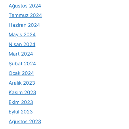
Ağustos 2024
Temmuz 2024
Haziran 2024
Mayıs 2024
Nisan 2024
Mart 2024
Şubat 2024
Ocak 2024
Aralık 2023
Kasım 2023
Ekim 2023
Eylül 2023
Ağustos 2023