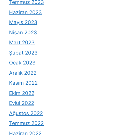
Temmuz 2023
Haziran 2023
Mayıs 2023
Nisan 2023
Mart 2023
Şubat 2023
Ocak 2023
Aralık 2022
Kasım 2022
Ekim 2022
Eylül 2022
Ağustos 2022
Temmuz 2022
Haziran 2022