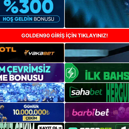
GOLDEN90 GİRİŞ İÇİN TIKLAYINIZ!