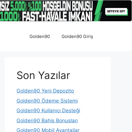
Golden90
Golden90 Giriş
Son Yazılar
Golden90 Yeni Depozito
Golden90 Ödeme Sistemi
Golden90 Kullanıcı Desteği
Golden90 Bahis Bonusları
Golden90 Mobil Avantajlar