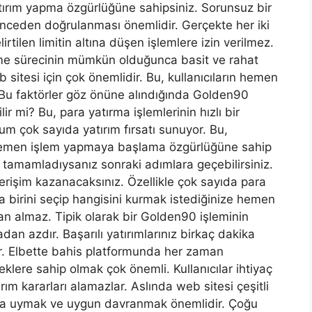
atırım yapma özgürlüğüne sahipsiniz. Sorunsuz bir
 önceden doğrulanması önemlidir. Gerçekte her iki
irtilen limitin altına düşen işlemlere izin verilmez.
eme sürecinin mümkün olduğunca basit ve rahat
sitesi için çok önemlidir. Bu, kullanıcıların hemen
 Bu faktörler göz önüne alındığında Golden90
lir mi? Bu, para yatırma işlemlerinin hızlı bir
um çok sayıda yatırım fırsatı sunuyor. Bu,
 hemen işlem yapmaya başlama özgürlüğüne sahip
 tamamladıysanız sonraki adımlara geçebilirsiniz.
rişim kazanacaksınız. Özellikle çok sayıda para
 birini seçip hangisini kurmak istediğinize hemen
man almaz. Tipik olarak bir Golden90 işleminin
n azdır. Başarılı yatırımlarınız birkaç dakika
ır. Elbette bahis platformunda her zaman
eklere sahip olmak çok önemli. Kullanıcılar ihtiyaç
ırım kararları alamazlar. Aslında web sitesi çeşitli
lara uymak ve uygun davranmak önemlidir. Çoğu