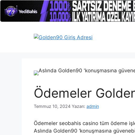
İçeriğe
atla
Ödemeler Golde
Temmuz 10, 2024
Yazarı:
admin
Ödemeler seobahis casino tüm ödeme işlem
Aslında Golden90 ‘konuşmasına güvenebili