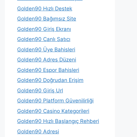
Golden90 Hızlı Destek
Golden90 Bağımsız Site
Golden90 Giriş Ekranı
Golden90 Canlı Satıcı
Golden90 Üye Bahisleri
Golden90 Adres Düzeni
Golden90 Espor Bahisleri
Golden90 Doğrudan Erişim
Golden90 Giriş Url
Golden90 Platform Güvenilirliği
Golden90 Casino Kategorileri
Golden90 Hızlı Başlangıç Rehberi
Golden90 Adresi