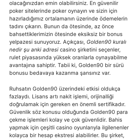
olacağınızdan emin olabilirsiniz. En güvenilir
poker sitelerinde poker oynayın ve sizin için
hazırladığımız ortalamanın üzerinde ödemelerin
tadını çıkarın. Bunun da ötesinde, az önce
bahsettiklerimizin ötesinde eksiksiz bir bonus
yelpazesi sunuyoruz. Açıkçası,
Golden90 kuralı
nedir şu anki adresi
casino şirketini seçenler,
rulet piyasasında yüksek oranlarla oynayabilme
avantajına sahiptir. Tabii ki, Golden90 bir sürü
bonusu bedavaya kazanma şansınız var.
Ruhsatın Golden90 üzerindeki etkisi oldukça
fazlaydı. Lisans artı nakit işlemi, orijinalliği
doğrulamak için gereken en önemli sertifikadır.
Güvenlik söz konusu olduğunda Golden90 para
çekme işlemleri kolay ve çok güvenlidir. Bahis
yapmak için çeşitli casino oyunlarıyla ilgilenenler
kolayca bir hesap ekstresi alabilirler. Bu şirket,