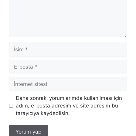
İsim
E-
posta
İnternet
sitesi
Daha sonraki yorumlarımda kullanılması için
adım, e-posta adresim ve site adresim bu
tarayıcıya kaydedilsin.