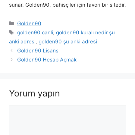
sunar. Golden90, bahisçiler için favori bir sitedir.
Kategoriler
Golden90
Etiketler
golden90 canli
,
golden90 kuralı nedir şu
anki adresi
,
golden90 şu anki adresi
Yazı
Golden90 Lisans
dolaşımı
Golden90 Hesap Açmak
Yorum yapın
Yorum