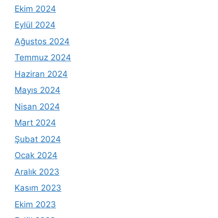
Ekim 2024
Eylül 2024
Ağustos 2024
Temmuz 2024
Haziran 2024
Mayıs 2024
Nisan 2024
Mart 2024
Şubat 2024
Ocak 2024
Aralık 2023
Kasım 2023
Ekim 2023