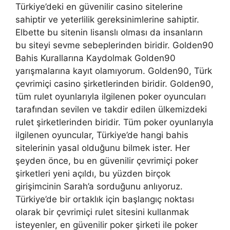
Türkiye’deki en güvenilir casino sitelerine
sahiptir ve yeterlilik gereksinimlerine sahiptir.
Elbette bu sitenin lisanslı olması da insanların
bu siteyi sevme sebeplerinden biridir. Golden90
Bahis Kurallarına Kaydolmak Golden90
yarışmalarına kayıt olamıyorum. Golden90, Türk
çevrimiçi casino şirketlerinden biridir. Golden90,
tüm rulet oyunlarıyla ilgilenen poker oyuncuları
tarafından sevilen ve takdir edilen ülkemizdeki
rulet şirketlerinden biridir. Tüm poker oyunlarıyla
ilgilenen oyuncular, Türkiye’de hangi bahis
sitelerinin yasal olduğunu bilmek ister. Her
şeyden önce, bu en güvenilir çevrimiçi poker
şirketleri yeni açıldı, bu yüzden birçok
girişimcinin Sarah’a sorduğunu anlıyoruz.
Türkiye’de bir ortaklık için başlangıç ​​noktası
olarak bir çevrimiçi rulet sitesini kullanmak
isteyenler, en güvenilir poker şirketi ile poker