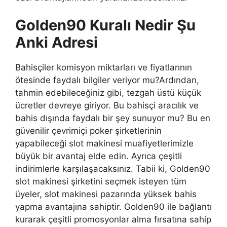
Golden90 Kuralı Nedir Şu
Anki Adresi
Bahisçiler komisyon miktarları ve fiyatlarının
ötesinde faydalı bilgiler veriyor mu?Ardından,
tahmin edebileceğiniz gibi, tezgah üstü küçük
ücretler devreye giriyor. Bu bahisçi aracılık ve
bahis dışında faydalı bir şey sunuyor mu? Bu en
güvenilir çevrimiçi poker şirketlerinin
yapabileceği slot makinesi muafiyetlerimizle
büyük bir avantaj elde edin. Ayrıca çeşitli
indirimlerle karşılaşacaksınız. Tabii ki, Golden90
slot makinesi şirketini seçmek isteyen tüm
üyeler, slot makinesi pazarında yüksek bahis
yapma avantajına sahiptir. Golden90 ile bağlantı
kurarak çeşitli promosyonlar alma fırsatına sahip