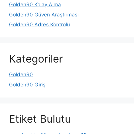
Golden90 Kolay Alma
Golden90 Güven Araştırması
Golden90 Adres Kontrolü
Kategoriler
Golden90
Golden90 Giriş
Etiket Bulutu