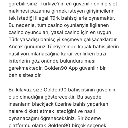
görebilirsiniz. Türkiye’nin en güvenilir online slot
makinesi pazarına girmek isteyen girişimcilerin
tek istediği illegal Türk bahisçilerle oynamaktır.
Bu nedenle, tüm casino oyunlarıyla ilgilenen
casino oyuncuları, yasal casino için en uygun
Türk yasadışı bahisçiyi seçmeye çalışacaklardır.
Ancak günümüz Türkiye’sinde kaçak bahisçilerin
nasıl yorumlanacağına karar verilirken bazı
kriterlerin göz önünde bulundurulması
gerekmektedir. Golden90 App güvenilir bir
bahis sitesidir.
Bu kılavuz size Golden90 bahisçisinin güvenilir
olup olmadığını gösterecektir. Bu sayede
insanların blackjack üzerine bahis yaparken
nelere dikkat etmek istediğini ve nasıl
oynanacağını öğreneceksiniz. Bir ödeme
platformu olarak Golden90 birçok seçenek