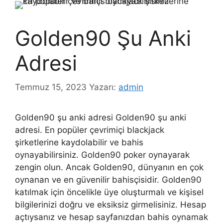
Golden90 Şu Anki
Adresi
Temmuz 15, 2023
Yazarı:
admin
Golden90 şu anki adresi Golden90 şu anki
adresi. En popüler çevrimiçi blackjack
şirketlerine kaydolabilir ve bahis
oynayabilirsiniz. Golden90 poker oynayarak
zengin olun. Ancak Golden90, dünyanın en çok
oynanan ve en güvenilir bahisçisidir. Golden90
katılmak için öncelikle üye oluşturmalı ve kişisel
bilgilerinizi doğru ve eksiksiz girmelisiniz. Hesap
açtıysanız ve hesap sayfanızdan bahis oynamak