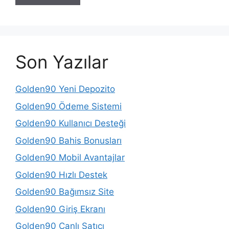
Son Yazılar
Golden90 Yeni Depozito
Golden90 Ödeme Sistemi
Golden90 Kullanıcı Desteği
Golden90 Bahis Bonusları
Golden90 Mobil Avantajlar
Golden90 Hızlı Destek
Golden90 Bağımsız Site
Golden90 Giriş Ekranı
Golden90 Canlı Satıcı