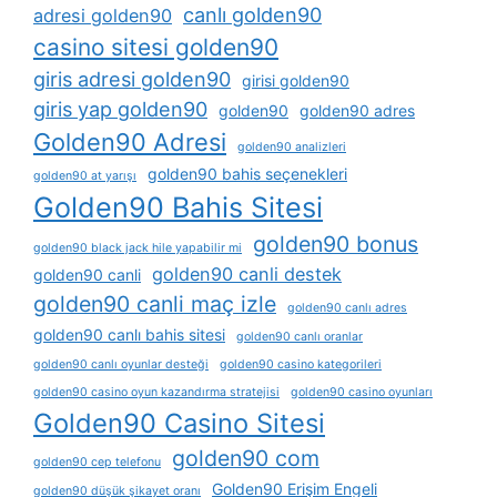
canlı golden90
adresi golden90
casino sitesi golden90
giris adresi golden90
girisi golden90
giris yap golden90
golden90
golden90 adres
Golden90 Adresi
golden90 analizleri
golden90 bahis seçenekleri
golden90 at yarışı
Golden90 Bahis Sitesi
golden90 bonus
golden90 black jack hile yapabilir mi
golden90 canli destek
golden90 canli
golden90 canli maç izle
golden90 canlı adres
golden90 canlı bahis sitesi
golden90 canlı oranlar
golden90 canlı oyunlar desteği
golden90 casino kategorileri
golden90 casino oyun kazandırma stratejisi
golden90 casino oyunları
Golden90 Casino Sitesi
golden90 com
golden90 cep telefonu
Golden90 Erişim Engeli
golden90 düşük şikayet oranı