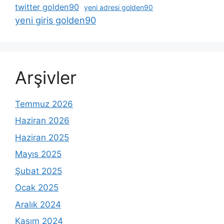
twitter golden90
yeni adresi golden90
yeni giris golden90
Arşivler
Temmuz 2026
Haziran 2026
Haziran 2025
Mayıs 2025
Şubat 2025
Ocak 2025
Aralık 2024
Kasım 2024