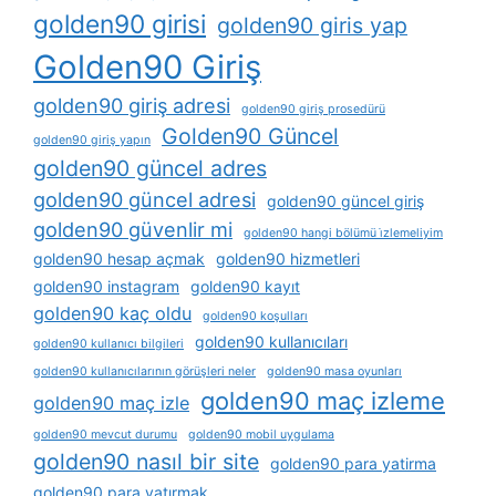
golden90 girisi
golden90 giris yap
Golden90 Giriş
golden90 giriş adresi
golden90 giriş prosedürü
Golden90 Güncel
golden90 giriş yapın
golden90 güncel adres
golden90 güncel adresi
golden90 güncel giriş
golden90 güvenlir mi
golden90 hangi bölümü i̇zlemeliyim
golden90 hesap açmak
golden90 hizmetleri
golden90 instagram
golden90 kayıt
golden90 kaç oldu
golden90 koşulları
golden90 kullanıcıları
golden90 kullanıcı bilgileri
golden90 kullanıcılarının görüşleri neler
golden90 masa oyunları
golden90 maç izleme
golden90 maç izle
golden90 mevcut durumu
golden90 mobil uygulama
golden90 nasıl bir site
golden90 para yatirma
golden90 para yatırmak