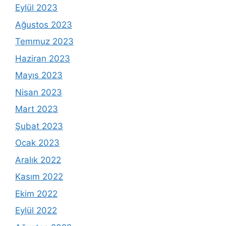
Eylül 2023
Ağustos 2023
Temmuz 2023
Haziran 2023
Mayıs 2023
Nisan 2023
Mart 2023
Şubat 2023
Ocak 2023
Aralık 2022
Kasım 2022
Ekim 2022
Eylül 2022