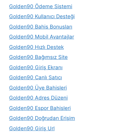
Golden90 Ödeme Sistemi
Golden90 Kullanıcı Desteği
Golden90 Bahis Bonusları
Golden90 Mobil Avantajlar
Golden90 Hızlı Destek
Golden90 Bağımsız Site
Golden90 Giriş Ekranı
Golden90 Canlı Satıcı
Golden90 Üye Bahisleri
Golden90 Adres Düzeni
Golden90 Espor Bahisleri
Golden90 Doğrudan Erişim
Golden90 Giriş Url