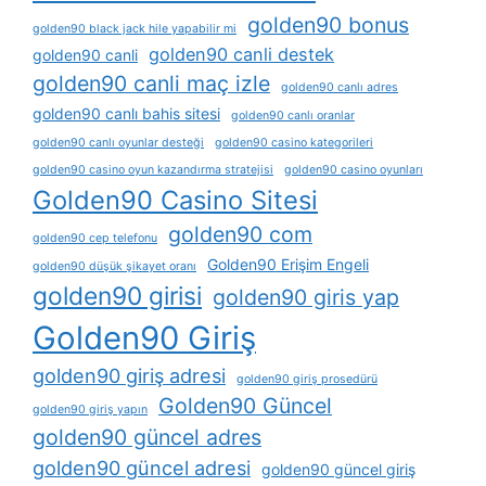
golden90 bonus
golden90 black jack hile yapabilir mi
golden90 canli destek
golden90 canli
golden90 canli maç izle
golden90 canlı adres
golden90 canlı bahis sitesi
golden90 canlı oranlar
golden90 canlı oyunlar desteği
golden90 casino kategorileri
golden90 casino oyun kazandırma stratejisi
golden90 casino oyunları
Golden90 Casino Sitesi
golden90 com
golden90 cep telefonu
Golden90 Erişim Engeli
golden90 düşük şikayet oranı
golden90 girisi
golden90 giris yap
Golden90 Giriş
golden90 giriş adresi
golden90 giriş prosedürü
Golden90 Güncel
golden90 giriş yapın
golden90 güncel adres
golden90 güncel adresi
golden90 güncel giriş