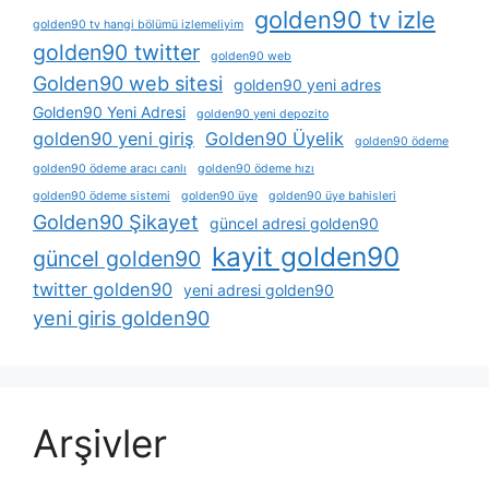
golden90 tv izle
golden90 tv hangi bölümü izlemeliyim
golden90 twitter
golden90 web
Golden90 web sitesi
golden90 yeni adres
Golden90 Yeni Adresi
golden90 yeni depozito
golden90 yeni giriş
Golden90 Üyelik
golden90 ödeme
golden90 ödeme aracı canlı
golden90 ödeme hızı
golden90 ödeme sistemi
golden90 üye
golden90 üye bahisleri
Golden90 Şikayet
güncel adresi golden90
kayit golden90
güncel golden90
twitter golden90
yeni adresi golden90
yeni giris golden90
Arşivler