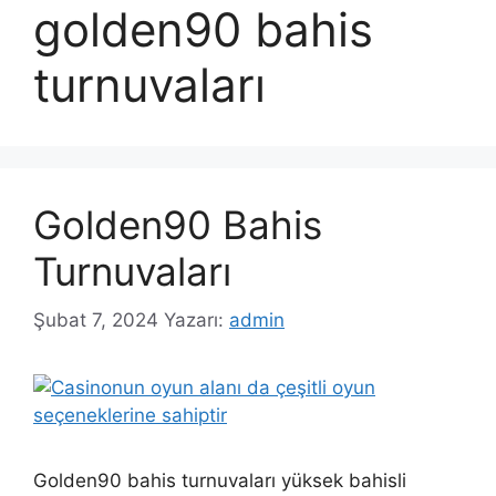
golden90 bahis
turnuvaları
Golden90 Bahis
Turnuvaları
Şubat 7, 2024
Yazarı:
admin
Golden90 bahis turnuvaları yüksek bahisli