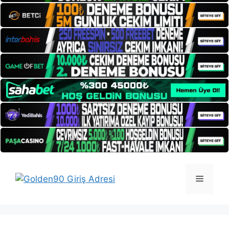
İçeriğe
atla
Menü