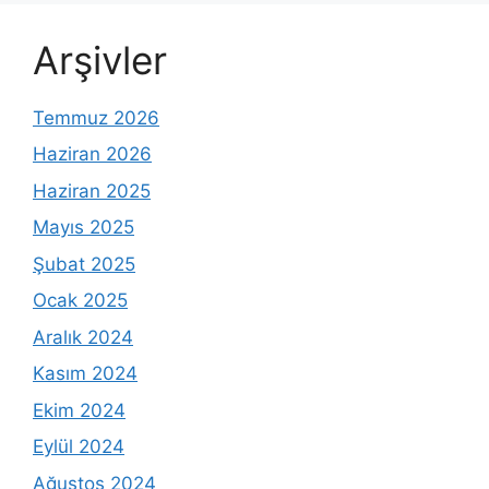
Arşivler
Temmuz 2026
Haziran 2026
Haziran 2025
Mayıs 2025
Şubat 2025
Ocak 2025
Aralık 2024
Kasım 2024
Ekim 2024
Eylül 2024
Ağustos 2024