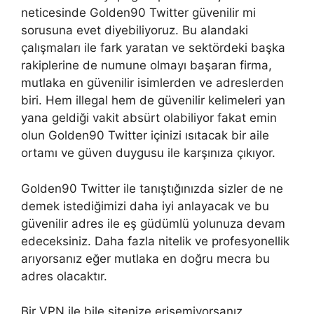
neticesinde Golden90 Twitter güvenilir mi
sorusuna evet diyebiliyoruz. Bu alandaki
çalışmaları ile fark yaratan ve sektördeki başka
rakiplerine de numune olmayı başaran firma,
mutlaka en güvenilir isimlerden ve adreslerden
biri. Hem illegal hem de güvenilir kelimeleri yan
yana geldiği vakit absürt olabiliyor fakat emin
olun Golden90 Twitter içinizi ısıtacak bir aile
ortamı ve güven duygusu ile karşınıza çıkıyor.
Golden90 Twitter ile tanıştığınızda sizler de ne
demek istediğimizi daha iyi anlayacak ve bu
güvenilir adres ile eş güdümlü yolunuza devam
edeceksiniz. Daha fazla nitelik ve profesyonellik
arıyorsanız eğer mutlaka en doğru mecra bu
adres olacaktır.
Bir VPN ile bile sitenize erişemiyorsanız,