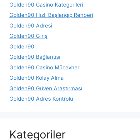
Golden90 Casino Kategorileri
Golden90 Hızlı Başlangıç Rehberi
Golden90 Adresi
Golden90 Giriş
Golden90
Golden90 Bağlantısı
Golden90 Casino Mücevher
Golden90 Kolay Alma
Golden90 Güven Araştırması
Golden90 Adres Kontrolü
Kategoriler