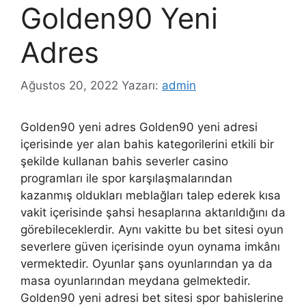
Golden90 Yeni
Adres
Ağustos 20, 2022
Yazarı:
admin
Golden90 yeni adres Golden90 yeni adresi
içerisinde yer alan bahis kategorilerini etkili bir
şekilde kullanan bahis severler casino
programları ile spor karşılaşmalarından
kazanmış oldukları meblağları talep ederek kısa
vakit içerisinde şahsi hesaplarına aktarıldığını da
görebileceklerdir. Aynı vakitte bu bet sitesi oyun
severlere güven içerisinde oyun oynama imkânı
vermektedir. Oyunlar şans oyunlarından ya da
masa oyunlarından meydana gelmektedir.
Golden90 yeni adresi bet sitesi spor bahislerine