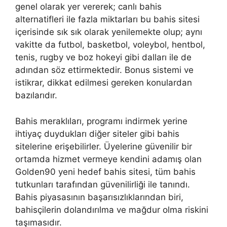
genel olarak yer vererek; canlı bahis
alternatifleri ile fazla miktarları bu bahis sitesi
içerisinde sık sık olarak yenilemekte olup; aynı
vakitte da futbol, basketbol, voleybol, hentbol,
tenis, rugby ve boz hokeyi gibi dalları ile de
adından söz ettirmektedir. Bonus sistemi ve
istikrar, dikkat edilmesi gereken konulardan
bazılarıdır.
Bahis meraklıları, programı indirmek yerine
ihtiyaç duydukları diğer siteler gibi bahis
sitelerine erişebilirler. Üyelerine güvenilir bir
ortamda hizmet vermeye kendini adamış olan
Golden90 yeni hedef bahis sitesi, tüm bahis
tutkunları tarafından güvenilirliği ile tanındı.
Bahis piyasasının başarısızlıklarından biri,
bahisçilerin dolandırılma ve mağdur olma riskini
taşımasıdır.