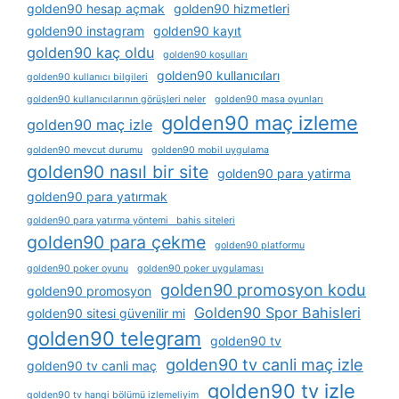
golden90 hesap açmak
golden90 hizmetleri
golden90 instagram
golden90 kayıt
golden90 kaç oldu
golden90 koşulları
golden90 kullanıcıları
golden90 kullanıcı bilgileri
golden90 kullanıcılarının görüşleri neler
golden90 masa oyunları
golden90 maç izleme
golden90 maç izle
golden90 mevcut durumu
golden90 mobil uygulama
golden90 nasıl bir site
golden90 para yatirma
golden90 para yatırmak
golden90 para yatırma yöntemi bahis siteleri
golden90 para çekme
golden90 platformu
golden90 poker oyunu
golden90 poker uygulaması
golden90 promosyon kodu
golden90 promosyon
Golden90 Spor Bahisleri
golden90 sitesi güvenilir mi
golden90 telegram
golden90 tv
golden90 tv canli maç izle
golden90 tv canli maç
golden90 tv izle
golden90 tv hangi bölümü izlemeliyim