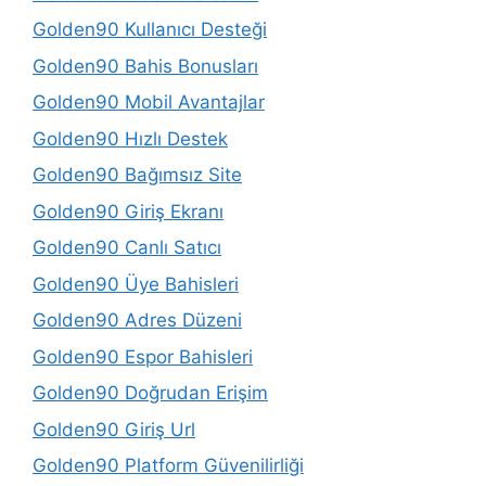
Golden90 Kullanıcı Desteği
Golden90 Bahis Bonusları
Golden90 Mobil Avantajlar
Golden90 Hızlı Destek
Golden90 Bağımsız Site
Golden90 Giriş Ekranı
Golden90 Canlı Satıcı
Golden90 Üye Bahisleri
Golden90 Adres Düzeni
Golden90 Espor Bahisleri
Golden90 Doğrudan Erişim
Golden90 Giriş Url
Golden90 Platform Güvenilirliği