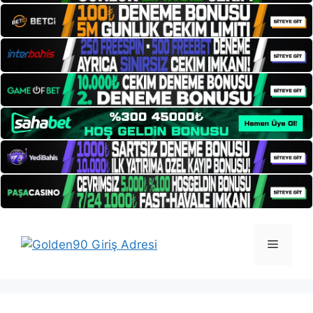
İçeriğe
atla
Menü