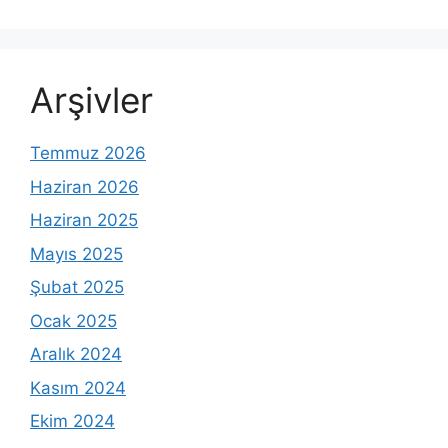
Arşivler
Temmuz 2026
Haziran 2026
Haziran 2025
Mayıs 2025
Şubat 2025
Ocak 2025
Aralık 2024
Kasım 2024
Ekim 2024