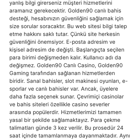
yanlış bilgi girerseniz müşteri hizmetlerini
aramanız gerekecektir. Golden90 canlı bahis
desteği, hesabınızın güvenliğini sağlamak için
size sorular soracaktır. Bu web sitesi bilgi talep
etme hakkını saklı tutar. Çünkü site herkesin
güvenliğini önemsiyor. E-posta adresim ve
kişisel adresim de değişti. Başlangıçta seçilen
para birimi değişmeden kalır. Kullanıcı adı da
değişmez. Golden90 Canlı Casino, Golden90
Gaming tarafından sağlanan hizmetlerden
biridir. Sanal bahisler, slot makinesi oyunları, e-
sporlar ve canlı bahisler var. Ancak, üyelere
daha fazla seçenek sunar. Çevrimiçi casinolar
ve bahis siteleri özellikle casino severler
arasında popülerdir. Hizmetlerimizi tamamen
yasal bir şekilde sağlamaktayız. Para çekme
talimatları günde 3 kez verilir. Bu prosedür 24
saat içinde tamamlanmaya dayanmaktadır. Aynı