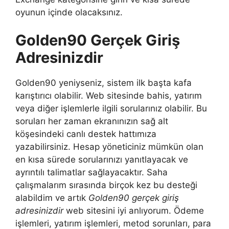
oyunun içinde olacaksınız.
Golden90 Gerçek Giriş
Adresinizdir
Golden90 yeniyseniz, sistem ilk başta kafa
karıştırıcı olabilir. Web sitesinde bahis, yatırım
veya diğer işlemlerle ilgili sorularınız olabilir. Bu
soruları her zaman ekranınızın sağ alt
köşesindeki canlı destek hattımıza
yazabilirsiniz. Hesap yöneticiniz mümkün olan
en kısa sürede sorularınızı yanıtlayacak ve
ayrıntılı talimatlar sağlayacaktır. Saha
çalışmalarım sırasında birçok kez bu desteği
alabildim ve artık
Golden90 gerçek giriş
adresinizdir
web sitesini iyi anlıyorum. Ödeme
işlemleri, yatırım işlemleri, metod sorunları, para