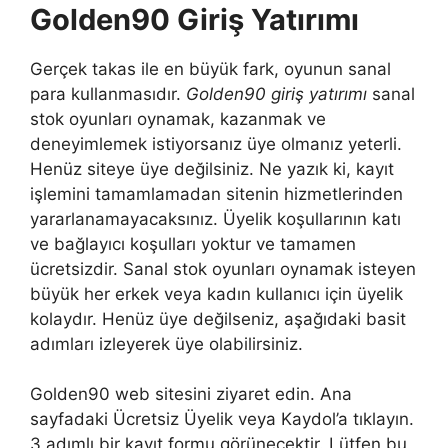
Golden90 Giriş Yatırımı
Gerçek takas ile en büyük fark, oyunun sanal
para kullanmasıdır.
Golden90 giriş yatırımı
sanal
stok oyunları oynamak, kazanmak ve
deneyimlemek istiyorsanız üye olmanız yeterli.
Henüz siteye üye değilsiniz. Ne yazık ki, kayıt
işlemini tamamlamadan sitenin hizmetlerinden
yararlanamayacaksınız. Üyelik koşullarının katı
ve bağlayıcı koşulları yoktur ve tamamen
ücretsizdir. Sanal stok oyunları oynamak isteyen
büyük her erkek veya kadın kullanıcı için üyelik
kolaydır. Henüz üye değilseniz, aşağıdaki basit
adımları izleyerek üye olabilirsiniz.
Golden90 web sitesini ziyaret edin. Ana
sayfadaki Ücretsiz Üyelik veya Kaydol’a tıklayın.
3 adımlı bir kayıt formu görünecektir. Lütfen bu