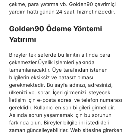
çekme, para yatırma vb. Golden90 çevrimiçi
yardım hattı günün 24 saati hizmetinizdedir.
Golden90 Ödeme Yöntemi
Yatırımı
Bireyler tek seferde bu limitin altında para
çekemezler.Üyelik işlemleri yakında
tamamlanacaktır. Üye tarafından istenen
bilgilerin eksiksiz ve hatasız olması
gerekmektedir. Bu sayfa adınızı, adresinizi,
ülkenizi vb. sorar. İçeri girmenizi isteyecek.
İletişim için e-posta adresi ve telefon numarası
gereklidir. Kullanıcı en son bilgileri girmelidir.
Aslında sorun yaşamamak için bu sorunun
farkında olun. Bireyler bilgilerini istedikleri
zaman güncelleyebilirler. Web sitesine girerken