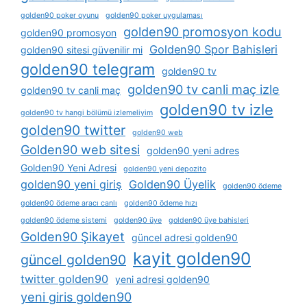
golden90 poker oyunu
golden90 poker uygulaması
golden90 promosyon kodu
golden90 promosyon
Golden90 Spor Bahisleri
golden90 sitesi güvenilir mi
golden90 telegram
golden90 tv
golden90 tv canli maç izle
golden90 tv canli maç
golden90 tv izle
golden90 tv hangi bölümü izlemeliyim
golden90 twitter
golden90 web
Golden90 web sitesi
golden90 yeni adres
Golden90 Yeni Adresi
golden90 yeni depozito
golden90 yeni giriş
Golden90 Üyelik
golden90 ödeme
golden90 ödeme aracı canlı
golden90 ödeme hızı
golden90 ödeme sistemi
golden90 üye
golden90 üye bahisleri
Golden90 Şikayet
güncel adresi golden90
kayit golden90
güncel golden90
twitter golden90
yeni adresi golden90
yeni giris golden90