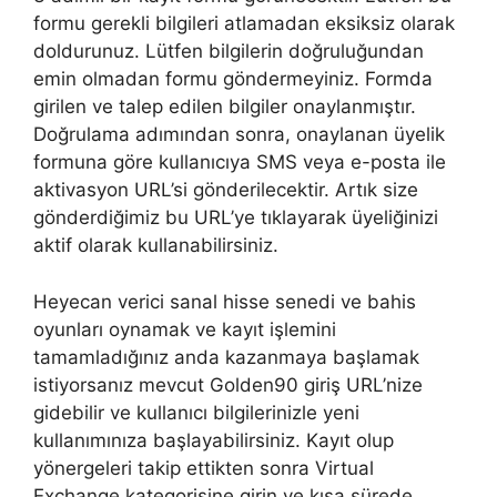
formu gerekli bilgileri atlamadan eksiksiz olarak
doldurunuz. Lütfen bilgilerin doğruluğundan
emin olmadan formu göndermeyiniz. Formda
girilen ve talep edilen bilgiler onaylanmıştır.
Doğrulama adımından sonra, onaylanan üyelik
formuna göre kullanıcıya SMS veya e-posta ile
aktivasyon URL’si gönderilecektir. Artık size
gönderdiğimiz bu URL’ye tıklayarak üyeliğinizi
aktif olarak kullanabilirsiniz.
Heyecan verici sanal hisse senedi ve bahis
oyunları oynamak ve kayıt işlemini
tamamladığınız anda kazanmaya başlamak
istiyorsanız mevcut Golden90 giriş URL’nize
gidebilir ve kullanıcı bilgilerinizle yeni
kullanımınıza başlayabilirsiniz. Kayıt olup
yönergeleri takip ettikten sonra Virtual
Exchange kategorisine girin ve kısa sürede