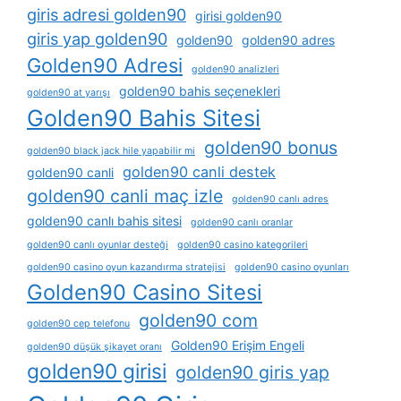
giris adresi golden90
girisi golden90
giris yap golden90
golden90
golden90 adres
Golden90 Adresi
golden90 analizleri
golden90 bahis seçenekleri
golden90 at yarışı
Golden90 Bahis Sitesi
golden90 bonus
golden90 black jack hile yapabilir mi
golden90 canli destek
golden90 canli
golden90 canli maç izle
golden90 canlı adres
golden90 canlı bahis sitesi
golden90 canlı oranlar
golden90 canlı oyunlar desteği
golden90 casino kategorileri
golden90 casino oyun kazandırma stratejisi
golden90 casino oyunları
Golden90 Casino Sitesi
golden90 com
golden90 cep telefonu
Golden90 Erişim Engeli
golden90 düşük şikayet oranı
golden90 girisi
golden90 giris yap