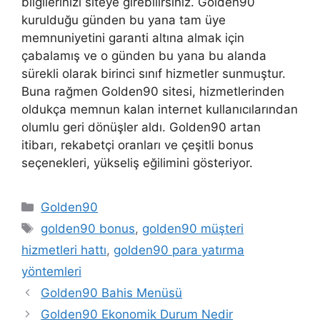
bilgilerinizi siteye girebilirsiniz. Golden90
kurulduğu günden bu yana tam üye
memnuniyetini garanti altına almak için
çabalamış ve o günden bu yana bu alanda
sürekli olarak birinci sınıf hizmetler sunmuştur.
Buna rağmen Golden90 sitesi, hizmetlerinden
oldukça memnun kalan internet kullanıcılarından
olumlu geri dönüşler aldı. Golden90 artan
itibarı, rekabetçi oranları ve çeşitli bonus
seçenekleri, yükseliş eğilimini gösteriyor.
Kategoriler
Golden90
Etiketler
golden90 bonus
,
golden90 müşteri
hizmetleri hattı
,
golden90 para yatırma
yöntemleri
Yazı
Golden90 Bahis Menüsü
dolaşımı
Golden90 Ekonomik Durum Nedir