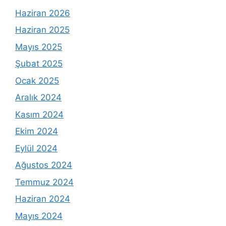
Haziran 2026
Haziran 2025
Mayıs 2025
Şubat 2025
Ocak 2025
Aralık 2024
Kasım 2024
Ekim 2024
Eylül 2024
Ağustos 2024
Temmuz 2024
Haziran 2024
Mayıs 2024