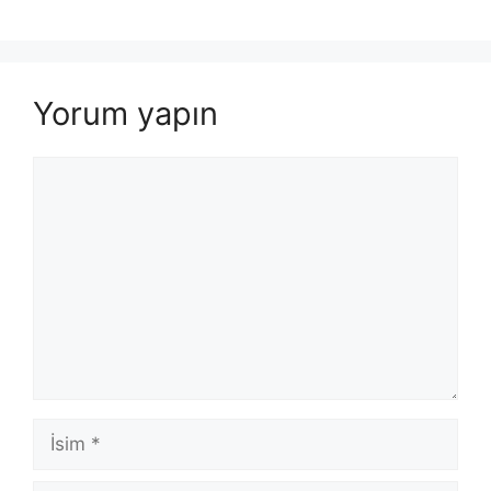
Yorum yapın
Yorum
İsim