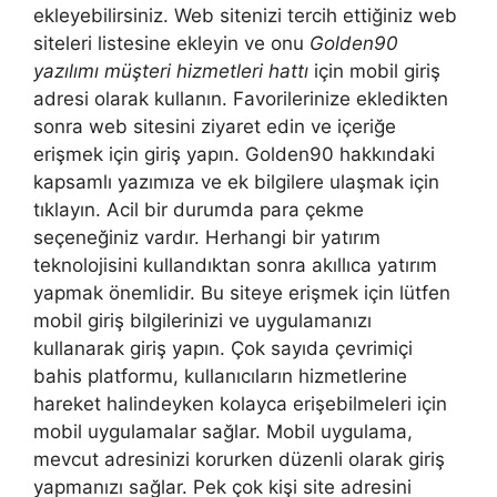
ekleyebilirsiniz. Web sitenizi tercih ettiğiniz web
siteleri listesine ekleyin ve onu
Golden90
yazılımı müşteri hizmetleri hattı
için mobil giriş
adresi olarak kullanın. Favorilerinize ekledikten
sonra web sitesini ziyaret edin ve içeriğe
erişmek için giriş yapın. Golden90 hakkındaki
kapsamlı yazımıza ve ek bilgilere ulaşmak için
tıklayın. Acil bir durumda para çekme
seçeneğiniz vardır. Herhangi bir yatırım
teknolojisini kullandıktan sonra akıllıca yatırım
yapmak önemlidir. Bu siteye erişmek için lütfen
mobil giriş bilgilerinizi ve uygulamanızı
kullanarak giriş yapın. Çok sayıda çevrimiçi
bahis platformu, kullanıcıların hizmetlerine
hareket halindeyken kolayca erişebilmeleri için
mobil uygulamalar sağlar. Mobil uygulama,
mevcut adresinizi korurken düzenli olarak giriş
yapmanızı sağlar. Pek çok kişi site adresini