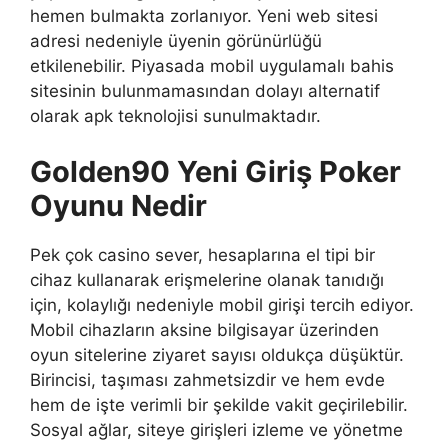
hemen bulmakta zorlanıyor. Yeni web sitesi
adresi nedeniyle üyenin görünürlüğü
etkilenebilir. Piyasada mobil uygulamalı bahis
sitesinin bulunmamasından dolayı alternatif
olarak apk teknolojisi sunulmaktadır.
Golden90 Yeni Giriş Poker
Oyunu Nedir
Pek çok casino sever, hesaplarına el tipi bir
cihaz kullanarak erişmelerine olanak tanıdığı
için, kolaylığı nedeniyle mobil girişi tercih ediyor.
Mobil cihazların aksine bilgisayar üzerinden
oyun sitelerine ziyaret sayısı oldukça düşüktür.
Birincisi, taşıması zahmetsizdir ve hem evde
hem de işte verimli bir şekilde vakit geçirilebilir.
Sosyal ağlar, siteye girişleri izleme ve yönetme