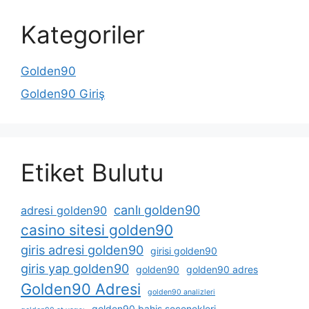
Kategoriler
Golden90
Golden90 Giriş
Etiket Bulutu
canlı golden90
adresi golden90
casino sitesi golden90
giris adresi golden90
girisi golden90
giris yap golden90
golden90
golden90 adres
Golden90 Adresi
golden90 analizleri
golden90 bahis seçenekleri