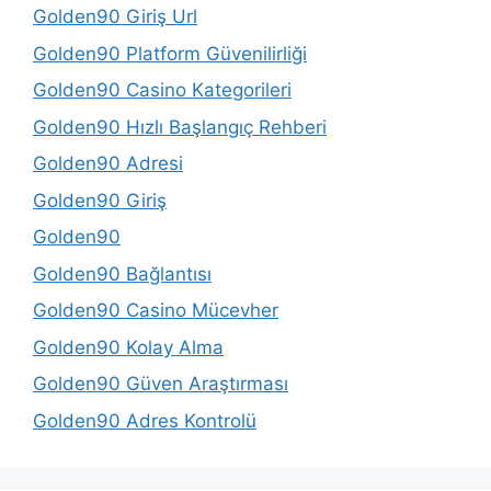
Golden90 Giriş Url
Golden90 Platform Güvenilirliği
Golden90 Casino Kategorileri
Golden90 Hızlı Başlangıç Rehberi
Golden90 Adresi
Golden90 Giriş
Golden90
Golden90 Bağlantısı
Golden90 Casino Mücevher
Golden90 Kolay Alma
Golden90 Güven Araştırması
Golden90 Adres Kontrolü