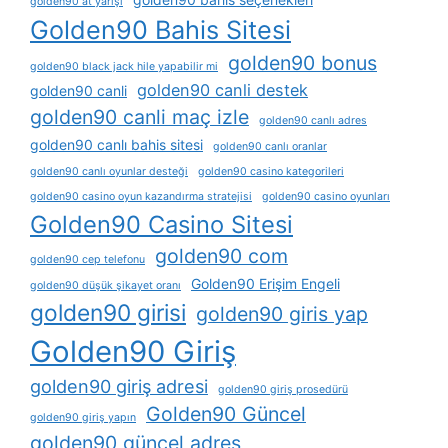
golden90 at yarışı
Golden90 Bahis Sitesi
golden90 bonus
golden90 black jack hile yapabilir mi
golden90 canli destek
golden90 canli
golden90 canli maç izle
golden90 canlı adres
golden90 canlı bahis sitesi
golden90 canlı oranlar
golden90 canlı oyunlar desteği
golden90 casino kategorileri
golden90 casino oyun kazandırma stratejisi
golden90 casino oyunları
Golden90 Casino Sitesi
golden90 com
golden90 cep telefonu
Golden90 Erişim Engeli
golden90 düşük şikayet oranı
golden90 girisi
golden90 giris yap
Golden90 Giriş
golden90 giriş adresi
golden90 giriş prosedürü
Golden90 Güncel
golden90 giriş yapın
golden90 güncel adres