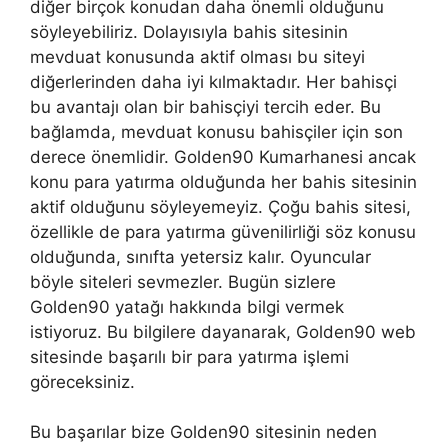
diğer birçok konudan daha önemli olduğunu
söyleyebiliriz. Dolayısıyla bahis sitesinin
mevduat konusunda aktif olması bu siteyi
diğerlerinden daha iyi kılmaktadır. Her bahisçi
bu avantajı olan bir bahisçiyi tercih eder. Bu
bağlamda, mevduat konusu bahisçiler için son
derece önemlidir. Golden90 Kumarhanesi ancak
konu para yatırma olduğunda her bahis sitesinin
aktif olduğunu söyleyemeyiz. Çoğu bahis sitesi,
özellikle de para yatırma güvenilirliği söz konusu
olduğunda, sınıfta yetersiz kalır. Oyuncular
böyle siteleri sevmezler. Bugün sizlere
Golden90 yatağı hakkında bilgi vermek
istiyoruz. Bu bilgilere dayanarak, Golden90 web
sitesinde başarılı bir para yatırma işlemi
göreceksiniz.
Bu başarılar bize Golden90 sitesinin neden