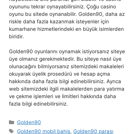
oyununu tekrar oynayabilirsiniz. Çoğu casino
oyunu bu sitede oynanabilir. Golden90, daha az
riskle daha fazla kazanmak isteyenler için
kumarhane hizmetlerindeki en büyük isimlerden
biridir.
Golden90 oyunlarını oynamak istiyorsanız siteye
üye olmanız gerekmektedir. Bu siteye nasıl üye
olunacağını bilmiyorsanız sitemizdeki makaleleri
okuyarak üyelik prosedürü ve hesap açma
hakkında daha fazla bilgi edinebilirsiniz. Ayrıca
web sitemizdeki ilgili makalelerden para yatırma
ve çekme işlemleri ve limitleri hakkında daha
fazla bilgi edinebilirsiniz.
Kategoriler
Golden90
Etiketler
Golden90 mobil bahis
,
Golden90 parası