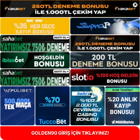
×
GOLDEN90 GİRİŞ İÇİN TIKLAYINIZ!