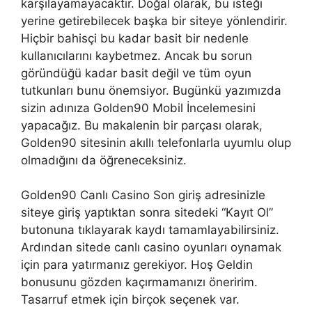
karşılayamayacaktır. Doğal olarak, bu isteği
yerine getirebilecek başka bir siteye yönlendirir.
Hiçbir bahisçi bu kadar basit bir nedenle
kullanıcılarını kaybetmez. Ancak bu sorun
göründüğü kadar basit değil ve tüm oyun
tutkunları bunu önemsiyor. Bugünkü yazımızda
sizin adınıza Golden90 Mobil İncelemesini
yapacağız. Bu makalenin bir parçası olarak,
Golden90 sitesinin akıllı telefonlarla uyumlu olup
olmadığını da öğreneceksiniz.
Golden90 Canlı Casino Son giriş adresinizle
siteye giriş yaptıktan sonra sitedeki “Kayıt Ol”
butonuna tıklayarak kaydı tamamlayabilirsiniz.
Ardından sitede canlı casino oyunları oynamak
için para yatırmanız gerekiyor. Hoş Geldin
bonusunu gözden kaçırmamanızı öneririm.
Tasarruf etmek için birçok seçenek var.