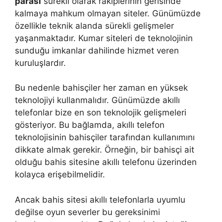
parası
sürekli olarak rakiplerinin gerisinde
kalmaya mahkum olmayan siteler. Günümüzde
özellikle teknik alanda sürekli gelişmeler
yaşanmaktadır. Kumar siteleri de teknolojinin
sunduğu imkanlar dahilinde hizmet veren
kuruluşlardır.
Bu nedenle bahisçiler her zaman en yüksek
teknolojiyi kullanmalıdır. Günümüzde akıllı
telefonlar bize en son teknolojik gelişmeleri
gösteriyor. Bu bağlamda, akıllı telefon
teknolojisinin bahisçiler tarafından kullanımını
dikkate almak gerekir. Örneğin, bir bahisçi ait
olduğu bahis sitesine akıllı telefonu üzerinden
kolayca erişebilmelidir.
Ancak bahis sitesi akıllı telefonlarla uyumlu
değilse oyun severler bu gereksinimi