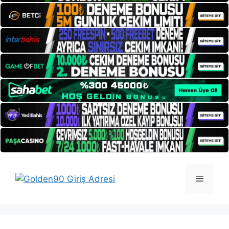
İçeriğe
atla
Menü