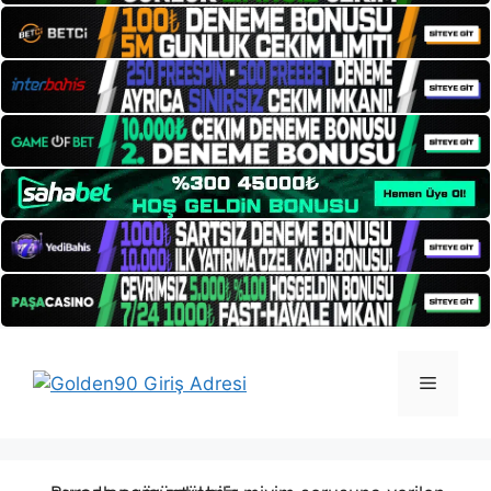
İçeriğe
atla
Menü