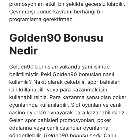
promosyonları etkili bir şekilde geçersiz kılabilir.
Çevrimdışı bonus kavramı herhangi bir
programlama gerektirmez.
Golden90 Bonusu
Nedir
Golden90 bonusları yukarıda yani isimde
belirtilmiştir. Peki Golden90 bonusları nasıl
kullanılır? Nakit olarak çekebilir, spor bahisleri
için kullanabilir veya para kazanmak için
kullanabilirsiniz. Para kazanma şansı olan poker
oyunlarında kullanılabilir. Slot oyunları ve canlı
casino oyunları oynayarak para kazanabilirsiniz.
Gelen spor bahisleri promosyonları, poker
odalarına veya canlı casinolar oyunlarına
gönderilebilir.
Golden90 bonusu nedir
Canlı