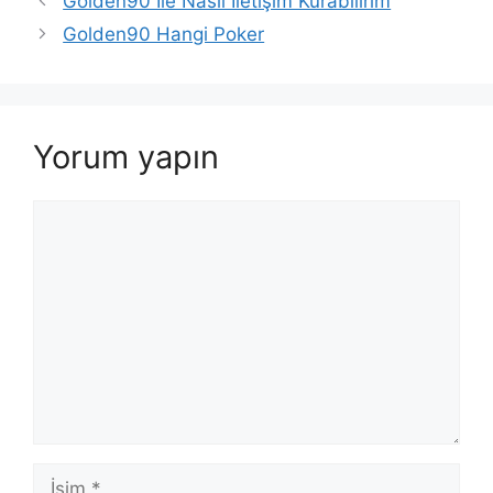
Golden90 İle Nasıl İletişim Kurabilirim
dolaşımı
Golden90 Hangi Poker
Yorum yapın
Yorum
İsim