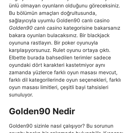
ünlü olmayan oyunların olduğunu göreceksiniz.
Bu bölümün amaçları doğrultusunda,
sağlayıcıyla uyumlu Golden90 canlı casino
Golden90 canlı casino
kategorisine bakarsanız
bakara oyunları bulacaksınız. Bir blackjack
oyununa rastlayın. Bir poker oyunuyla
karşılaşıyorsunuz. Rulet oyunu ortaya çıktı.
Elbette burada bahsedilen terimler sadece
oyundaki dört karakteri kastetmiyor aynı
zamanda yüzlerce farklı oyun masası mevcut,
farklı dil kategorilerinde oyun seçenekleri, farklı
oyun masası limitleri, çeşitli bayi tahsisleri
sunuluyor.
Golden90 Nedir
Golden90 sizinle nasıl çalışıyor? Bu sorunun