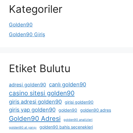
Kategoriler
Golden90
Golden90 Giriş
Etiket Bulutu
canlı golden90
adresi golden90
casino sitesi golden90
giris adresi golden90
girisi golden90
giris yap golden90
golden90
golden90 adres
Golden90 Adresi
golden90 analizleri
golden90 bahis seçenekleri
golden90 at yarışı