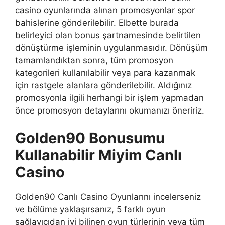
casino oyunlarında alınan promosyonlar spor
bahislerine gönderilebilir. Elbette burada
belirleyici olan bonus şartnamesinde belirtilen
dönüştürme işleminin uygulanmasıdır. Dönüşüm
tamamlandıktan sonra, tüm promosyon
kategorileri kullanılabilir veya para kazanmak
için rastgele alanlara gönderilebilir. Aldığınız
promosyonla ilgili herhangi bir işlem yapmadan
önce promosyon detaylarını okumanızı öneririz.
Golden90 Bonusumu
Kullanabilir Miyim Canlı
Casino
Golden90 Canlı Casino Oyunlarını incelerseniz
ve bölüme yaklaşırsanız, 5 farklı oyun
sağlayıcıdan iyi bilinen oyun türlerinin veya tüm