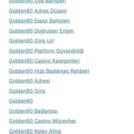
Golden90 Üye Bahisleri
Golden90 Adres Düzeni
Golden90 Espor Bahisleri
Golden90 Doğrudan Erişim
Golden90 Giriş Url
Golden90 Platform Güvenilirliği
Golden90 Casino Kategorileri
Golden90 Hızlı Başlangıç Rehberi
Golden90 Adresi
Golden90 Giriş
Golden90
Golden90 Bağlantısı
Golden90 Casino Mücevher
Golden90 Kolay Alma