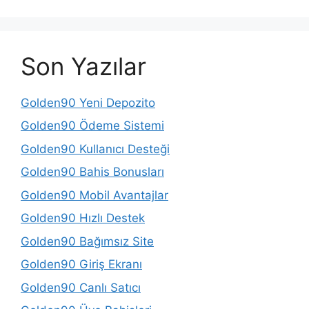
Son Yazılar
Golden90 Yeni Depozito
Golden90 Ödeme Sistemi
Golden90 Kullanıcı Desteği
Golden90 Bahis Bonusları
Golden90 Mobil Avantajlar
Golden90 Hızlı Destek
Golden90 Bağımsız Site
Golden90 Giriş Ekranı
Golden90 Canlı Satıcı