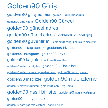
Golden90 Giriş
golden90 giriş adresi
golden90 giriş prosedürü
Golden90 Güncel
golden90 giriş yapın
golden90 güncel adres
golden90 güncel adresi
golden90 güncel giriş
golden90 güvenlir mi
golden90 hangi bölümü i̇zlemeliyim
golden90 hesap açmak
golden90 hizmetleri
golden90 instagram
golden90 kayıt
golden90 kaç oldu
golden90 koşulları
golden90 kullanıcıları
golden90 kullanıcı bilgileri
golden90 kullanıcılarının görüşleri neler
golden90 masa oyunları
golden90 maç izleme
golden90 maç izle
golden90 mevcut durumu
golden90 mobil uygulama
golden90 nasıl bir site
golden90 para yatirma
golden90 para yatırmak
golden90 para yatırma yöntemi bahis siteleri