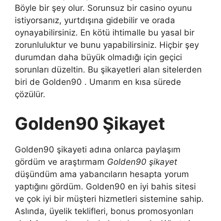
Böyle bir şey olur. Sorunsuz bir casino oyunu
istiyorsanız, yurtdışına gidebilir ve orada
oynayabilirsiniz. En kötü ihtimalle bu yasal bir
zorunluluktur ve bunu yapabilirsiniz. Hiçbir şey
durumdan daha büyük olmadığı için geçici
sorunları düzeltin. Bu şikayetleri alan sitelerden
biri de Golden90 . Umarım en kısa sürede
çözülür.
Golden90 Şikayet
Golden90 şikayeti adına onlarca paylaşım
gördüm ve araştırmam
Golden90 şikayet
düşündüm ama yabancıların hesapta yorum
yaptığını gördüm. Golden90 en iyi bahis sitesi
ve çok iyi bir müşteri hizmetleri sistemine sahip.
Aslında, üyelik teklifleri, bonus promosyonları