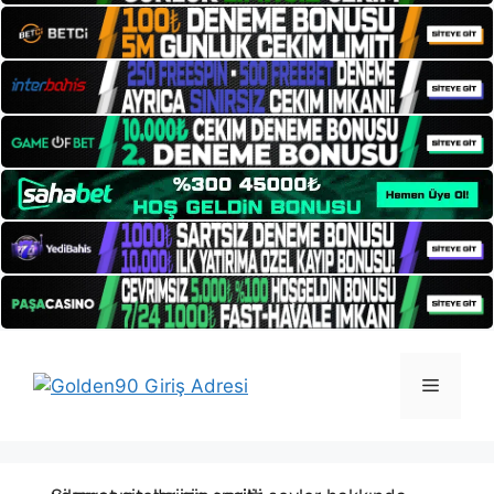
İçeriğe
atla
Menü