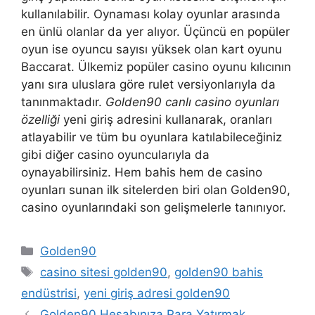
kullanılabilir. Oynaması kolay oyunlar arasında
en ünlü olanlar da yer alıyor. Üçüncü en popüler
oyun ise oyuncu sayısı yüksek olan kart oyunu
Baccarat. Ülkemiz popüler casino oyunu kılıcının
yanı sıra uluslara göre rulet versiyonlarıyla da
tanınmaktadır.
Golden90 canlı casino oyunları
özelliği
yeni giriş adresini kullanarak, oranları
atlayabilir ve tüm bu oyunlara katılabileceğiniz
gibi diğer casino oyuncularıyla da
oynayabilirsiniz. Hem bahis hem de casino
oyunları sunan ilk sitelerden biri olan Golden90,
casino oyunlarındaki son gelişmelerle tanınıyor.
Kategoriler
Golden90
Etiketler
casino sitesi golden90
,
golden90 bahis
endüstrisi
,
yeni giriş adresi golden90
Yazı
Golden90 Hesabınıza Para Yatırmak