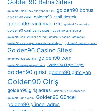
Golden90 Bahis Sitesi
golden90 bonus
golden90 black jack hile yapabilir mi
golden90 canli destek
golden90 canli
golden90 canli maç izle
golden90 canlı adres
golden90 canlı bahis sitesi
golden90 canlı oranlar
golden90 canlı oyunlar desteği
golden90 casino kategorileri
golden90 casino oyun kazandırma stratejisi
golden90 casino oyunları
Golden90 Casino Sitesi
golden90 com
golden90 cep telefonu
Golden90 Erişim Engeli
golden90 düşük şikayet oranı
golden90 girisi
golden90 giris yap
Golden90 Giriş
golden90 giriş adresi
golden90 giriş prosedürü
Golden90 Güncel
golden90 giriş yapın
golden90 güncel adres