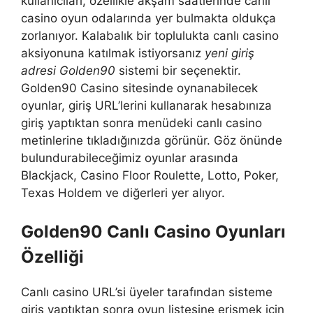
kullanıcıları, özellikle akşam saatlerinde canlı
casino oyun odalarında yer bulmakta oldukça
zorlanıyor. Kalabalık bir toplulukta canlı casino
aksiyonuna katılmak istiyorsanız
yeni giriş
adresi Golden90
sistemi bir seçenektir.
Golden90 Casino sitesinde oynanabilecek
oyunlar, giriş URL’lerini kullanarak hesabınıza
giriş yaptıktan sonra menüdeki canlı casino
metinlerine tıkladığınızda görünür. Göz önünde
bulundurabileceğimiz oyunlar arasında
Blackjack, Casino Floor Roulette, Lotto, Poker,
Texas Holdem ve diğerleri yer alıyor.
Golden90 Canlı Casino Oyunları
Özelliği
Canlı casino URL’si üyeler tarafından sisteme
giriş yaptıktan sonra oyun listesine erişmek için