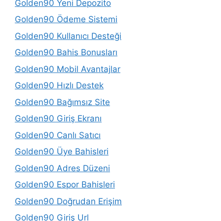
Golden90 Yeni Depozito
Golden90 Ödeme Sistemi
Golden90 Kullanıcı Desteği
Golden90 Bahis Bonusları
Golden90 Mobil Avantajlar
Golden90 Hızlı Destek
Golden90 Bağımsız Site
Golden90 Giriş Ekranı
Golden90 Canlı Satıcı
Golden90 Üye Bahisleri
Golden90 Adres Düzeni
Golden90 Espor Bahisleri
Golden90 Doğrudan Erişim
Golden90 Giriş Url