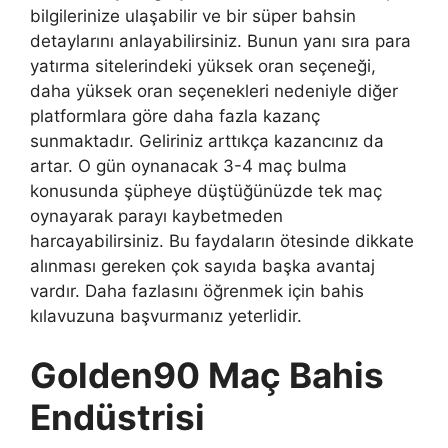
bilgilerinize ulaşabilir ve bir süper bahsin
detaylarını anlayabilirsiniz. Bunun yanı sıra para
yatırma sitelerindeki yüksek oran seçeneği,
daha yüksek oran seçenekleri nedeniyle diğer
platformlara göre daha fazla kazanç
sunmaktadır. Geliriniz arttıkça kazancınız da
artar. O gün oynanacak 3-4 maç bulma
konusunda şüpheye düştüğünüzde tek maç
oynayarak parayı kaybetmeden
harcayabilirsiniz. Bu faydaların ötesinde dikkate
alınması gereken çok sayıda başka avantaj
vardır. Daha fazlasını öğrenmek için bahis
kılavuzuna başvurmanız yeterlidir.
Golden90 Maç Bahis
Endüstrisi