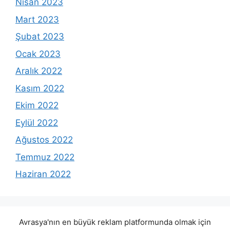
Nisan 2023
Mart 2023
Şubat 2023
Ocak 2023
Aralık 2022
Kasım 2022
Ekim 2022
Eylül 2022
Ağustos 2022
Temmuz 2022
Haziran 2022
Avrasya'nın en büyük reklam platformunda olmak için