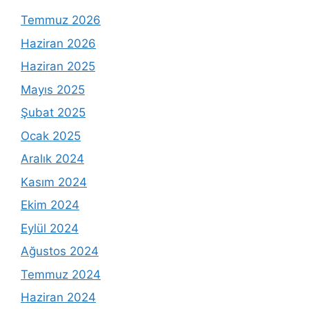
Temmuz 2026
Haziran 2026
Haziran 2025
Mayıs 2025
Şubat 2025
Ocak 2025
Aralık 2024
Kasım 2024
Ekim 2024
Eylül 2024
Ağustos 2024
Temmuz 2024
Haziran 2024