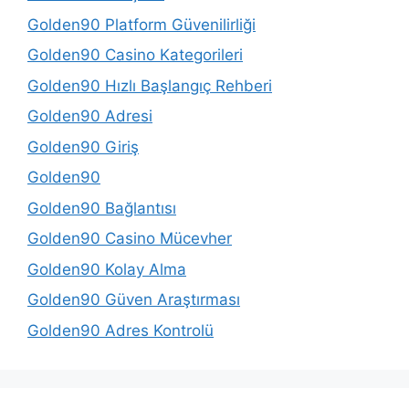
Golden90 Platform Güvenilirliği
Golden90 Casino Kategorileri
Golden90 Hızlı Başlangıç Rehberi
Golden90 Adresi
Golden90 Giriş
Golden90
Golden90 Bağlantısı
Golden90 Casino Mücevher
Golden90 Kolay Alma
Golden90 Güven Araştırması
Golden90 Adres Kontrolü