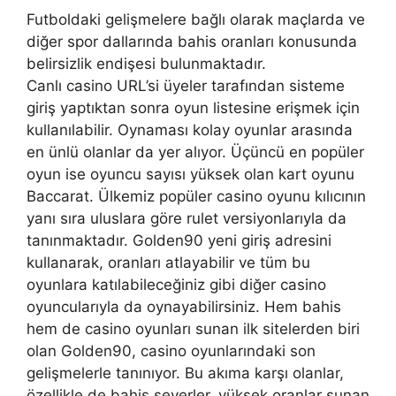
Futboldaki gelişmelere bağlı olarak maçlarda ve
diğer spor dallarında bahis oranları konusunda
belirsizlik endişesi bulunmaktadır.
Canlı casino URL’si üyeler tarafından sisteme
giriş yaptıktan sonra oyun listesine erişmek için
kullanılabilir. Oynaması kolay oyunlar arasında
en ünlü olanlar da yer alıyor. Üçüncü en popüler
oyun ise oyuncu sayısı yüksek olan kart oyunu
Baccarat. Ülkemiz popüler casino oyunu kılıcının
yanı sıra uluslara göre rulet versiyonlarıyla da
tanınmaktadır. Golden90 yeni giriş adresini
kullanarak, oranları atlayabilir ve tüm bu
oyunlara katılabileceğiniz gibi diğer casino
oyuncularıyla da oynayabilirsiniz. Hem bahis
hem de casino oyunları sunan ilk sitelerden biri
olan Golden90, casino oyunlarındaki son
gelişmelerle tanınıyor. Bu akıma karşı olanlar,
özellikle de bahis severler, yüksek oranlar sunan