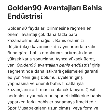
Golden90 Avantajları Bahis
Endüstrisi
Golden90 faydaları bilinmesine rağmen en
önemli avantajı çok daha fazla para
kazanabilme olanağıdır. Bahis oranınızı
düşürdükçe kazancınız da aynı oranda azalır.
Buna göre, bahis oranlarınızı artırmak daha
yüksek karla sonuçlanır. Ayrıca yüksek ücret,
yeni
Golden90 avantajları bahis endüstrisi
giriş
segmentinde daha istikrarlı gelişmeleri garanti
ediyor. Yeni giriş bölümü, üyelerin giriş
yapmasına ve önemli bahis fırsatlarıyla
kazançlarını artırmasına olanak tanıyor. Çeşitli
nedenler, oyuncuları bu spor etkinliklerine bahis
yaparken farklı bahisler oynamaya itmektedir.
Spor Müsabakaların uzun olması veya form ve