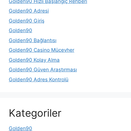
Golden90 Hızlı Başlangıç Rehberi
Golden90 Adresi
Golden90 Giriş
Golden90
Golden90 Bağlantısı
Golden90 Casino Mücevher
Golden90 Kolay Alma
Golden90 Güven Araştırması
Golden90 Adres Kontrolü
Kategoriler
Golden90