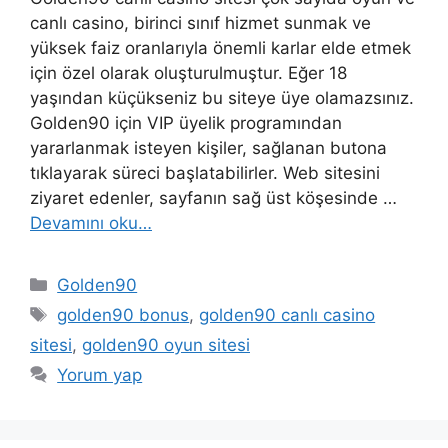
canlı casino, birinci sınıf hizmet sunmak ve
yüksek faiz oranlarıyla önemli karlar elde etmek
için özel olarak oluşturulmuştur. Eğer 18
yaşından küçükseniz bu siteye üye olamazsınız.
Golden90 için VIP üyelik programından
yararlanmak isteyen kişiler, sağlanan butona
tıklayarak süreci başlatabilirler. Web sitesini
ziyaret edenler, sayfanın sağ üst köşesinde …
Devamını oku…
Kategoriler
Golden90
Etiketler
golden90 bonus
,
golden90 canlı casino
sitesi
,
golden90 oyun sitesi
Yorum yap