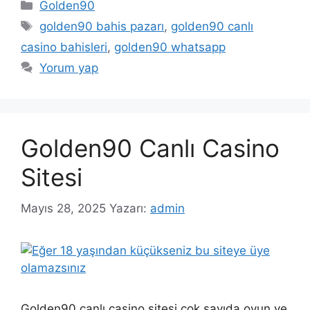
Kategoriler
Golden90
Etiketler
golden90 bahis pazarı
,
golden90 canlı
casino bahisleri
,
golden90 whatsapp
Yorum yap
Golden90 Canlı Casino
Sitesi
Mayıs 28, 2025
Yazarı:
admin
Golden90 canlı casino sitesi çok sayıda oyun ve