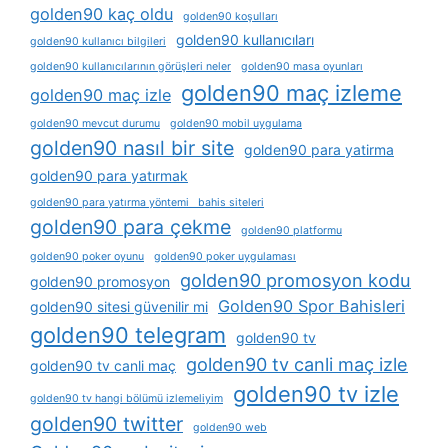
golden90 kaç oldu
golden90 koşulları
golden90 kullanıcıları
golden90 kullanıcı bilgileri
golden90 kullanıcılarının görüşleri neler
golden90 masa oyunları
golden90 maç izleme
golden90 maç izle
golden90 mevcut durumu
golden90 mobil uygulama
golden90 nasıl bir site
golden90 para yatirma
golden90 para yatırmak
golden90 para yatırma yöntemi bahis siteleri
golden90 para çekme
golden90 platformu
golden90 poker oyunu
golden90 poker uygulaması
golden90 promosyon kodu
golden90 promosyon
Golden90 Spor Bahisleri
golden90 sitesi güvenilir mi
golden90 telegram
golden90 tv
golden90 tv canli maç izle
golden90 tv canli maç
golden90 tv izle
golden90 tv hangi bölümü izlemeliyim
golden90 twitter
golden90 web