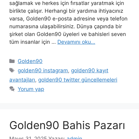
sağlamak ve herkes için fırsatlar yaratmak için
birlikte çalışır. Herhangi bir yardıma ihtiyacınız
varsa, Golden90 e-posta adresine veya telefon
numarasına ulaşabilirsiniz. Dünya çapında bir
şirket olan Golden90 üyeleri ve bahisleri seven
tüm insanlar için …
Devamını oku…
Kategoriler
Golden90
Etiketler
golden90 instagram
,
golden90 kayıt
avantajları
,
golden90 twitter güncellemeleri
Yorum yap
Golden90 Bahis Pazarı
Mayıs 31, 2025
Yazarı:
admin