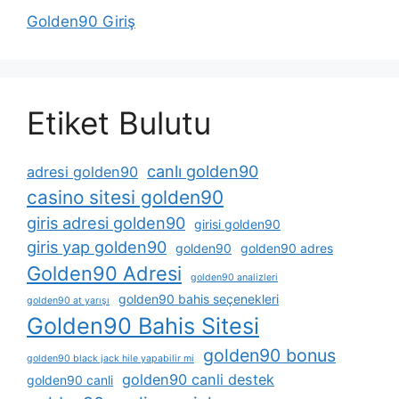
Golden90 Giriş
Etiket Bulutu
canlı golden90
adresi golden90
casino sitesi golden90
giris adresi golden90
girisi golden90
giris yap golden90
golden90
golden90 adres
Golden90 Adresi
golden90 analizleri
golden90 bahis seçenekleri
golden90 at yarışı
Golden90 Bahis Sitesi
golden90 bonus
golden90 black jack hile yapabilir mi
golden90 canli destek
golden90 canli