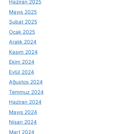
Haziran 2025
Mayıs 2025
Şubat 2025
Ocak 2025
Aralık 2024
Kasım 2024
Ekim 2024
Eylül 2024
Ağustos 2024
Temmuz 2024
Haziran 2024
Mayıs 2024
Nisan 2024
Mart 2024