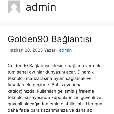
admin
Golden90 Bağlantısı
Haziran 28, 2025
Yazarı:
admin
Golden90 Bağlantısı sitesine bağlantı vermek
tüm sanal oyunlar dünyasını açar. Dinamik
teknoloji manzarasına uyum sağlamak ve
fırsatları ele geçirme. Bahis oyununa
katıldığınızda, kullanılan gelişmiş şifreleme
teknolojisi sayesinde kuponlarınızın güvenli ve
güvenli olacağından emin olabilirsiniz. Her gün
daha fazla para kazanmanıza ve daha az