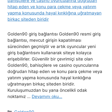
Golden90 giriş bağlantısı Golden90 resmi giriş
bağlantısı, mevcut girişin kapatılması
sürecinden geçmiştir ve artık oyuncular yeni
giriş bağlantısını kullanarak siteye kolayca
erişebilirler. Güvenilir bir çevrimiçi site olan
Golden90, bahisçilere ve casino oyuncularına
doğrudan hitap eden ve konu para çekme veya
yatırım yapma konusunda hayal kırıklığına
uğratmayan birkaç siteden biridir.
Kuruluşumuzdan bu yana öncelikli odak
noktamız …
Devamını oku…
Kategoriler
Golden90