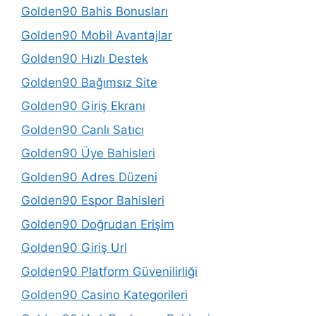
Golden90 Bahis Bonusları
Golden90 Mobil Avantajlar
Golden90 Hızlı Destek
Golden90 Bağımsız Site
Golden90 Giriş Ekranı
Golden90 Canlı Satıcı
Golden90 Üye Bahisleri
Golden90 Adres Düzeni
Golden90 Espor Bahisleri
Golden90 Doğrudan Erişim
Golden90 Giriş Url
Golden90 Platform Güvenilirliği
Golden90 Casino Kategorileri