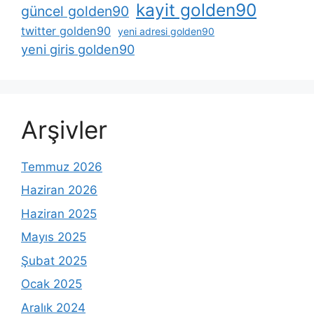
kayit golden90
güncel golden90
twitter golden90
yeni adresi golden90
yeni giris golden90
Arşivler
Temmuz 2026
Haziran 2026
Haziran 2025
Mayıs 2025
Şubat 2025
Ocak 2025
Aralık 2024