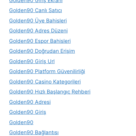
Golden90 Giriş Ekranı
Golden90 Canlı Satıcı
Golden90 Üye Bahisleri
Golden90 Adres Düzeni
Golden90 Espor Bahisleri
Golden90 Doğrudan Erişim
Golden90 Giriş Url
Golden90 Platform Güvenilirliği
Golden90 Casino Kategorileri
Golden90 Hızlı Başlangıç Rehberi
Golden90 Adresi
Golden90 Giriş
Golden90
Golden90 Bağlantısı