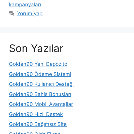
kampanyaları
Yorum yap
Son Yazılar
Golden90 Yeni Depozito
Golden90 Ödeme Sistemi
Golden90 Kullanıcı Desteği
Golden90 Bahis Bonusları
Golden90 Mobil Avantajlar
Golden90 Hızlı Destek
Golden90 Bağımsız Site