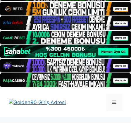
İçeriğe
atla
Menü