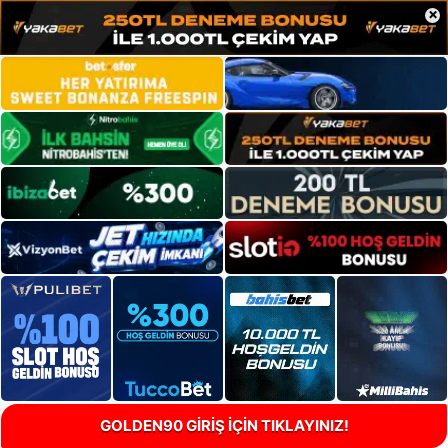
×
GOLDEN90 GİRİŞ İÇİN TIKLAYINIZ!