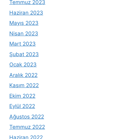
Temmuz 2023
Haziran 2023
Mayıs 2023
Nisan 2023
Mart 2023
Şubat 2023
Ocak 2023
Aralık 2022
Kasım 2022
Ekim 2022
Eylül 2022
Ağustos 2022
Temmuz 2022
Haziran 2022