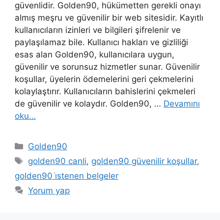
güvenlidir. Golden90, hükümetten gerekli onayı
almış meşru ve güvenilir bir web sitesidir. Kayıtlı
kullanıcıların izinleri ve bilgileri şifrelenir ve
paylaşılamaz bile. Kullanıcı hakları ve gizliliği
esas alan Golden90, kullanıcılara uygun,
güvenilir ve sorunsuz hizmetler sunar. Güvenilir
koşullar, üyelerin ödemelerini geri çekmelerini
kolaylaştırır. Kullanıcıların bahislerini çekmeleri
de güvenilir ve kolaydır. Golden90, …
Devamını
oku…
Kategoriler
Golden90
Etiketler
golden90 canli
,
golden90 güvenilir koşullar
,
golden90 i̇stenen belgeler
Yorum yap