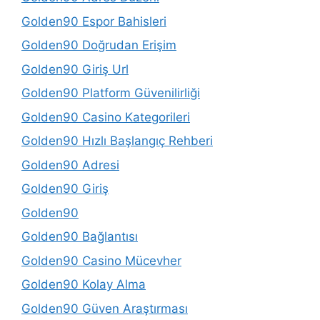
Golden90 Espor Bahisleri
Golden90 Doğrudan Erişim
Golden90 Giriş Url
Golden90 Platform Güvenilirliği
Golden90 Casino Kategorileri
Golden90 Hızlı Başlangıç Rehberi
Golden90 Adresi
Golden90 Giriş
Golden90
Golden90 Bağlantısı
Golden90 Casino Mücevher
Golden90 Kolay Alma
Golden90 Güven Araştırması