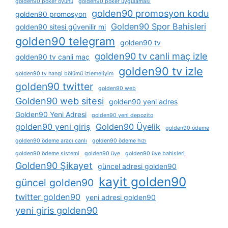
golden90 poker oyunu
golden90 poker uygulaması
golden90 promosyon kodu
golden90 promosyon
Golden90 Spor Bahisleri
golden90 sitesi güvenilir mi
golden90 telegram
golden90 tv
golden90 tv canli maç izle
golden90 tv canli maç
golden90 tv izle
golden90 tv hangi bölümü izlemeliyim
golden90 twitter
golden90 web
Golden90 web sitesi
golden90 yeni adres
Golden90 Yeni Adresi
golden90 yeni depozito
golden90 yeni giriş
Golden90 Üyelik
golden90 ödeme
golden90 ödeme aracı canlı
golden90 ödeme hızı
golden90 ödeme sistemi
golden90 üye
golden90 üye bahisleri
Golden90 Şikayet
güncel adresi golden90
kayit golden90
güncel golden90
twitter golden90
yeni adresi golden90
yeni giris golden90