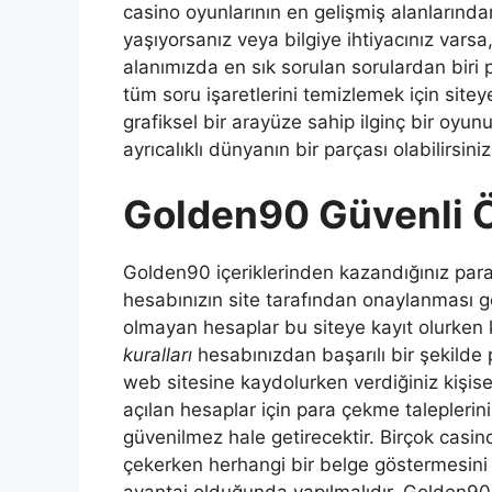
casino oyunlarının en gelişmiş alanlarında
yaşıyorsanız veya bilgiye ihtiyacınız varsa,
alanımızda en sık sorulan sorulardan biri p
tüm soru işaretlerini temizlemek için sit
grafiksel bir arayüze sahip ilginç bir oyu
ayrıcalıklı dünyanın bir parçası olabilirsiniz
Golden90 Güvenli Ö
Golden90 içeriklerinden kazandığınız para
hesabınızın site tarafından onaylanması g
olmayan hesaplar bu siteye kayıt olurken 
kuralları
hesabınızdan başarılı bir şekilde 
web sitesine kaydolurken verdiğiniz kişise
açılan hesaplar için para çekme talepleri
güvenilmez hale getirecektir. Birçok casino
çekerken herhangi bir belge göstermesini g