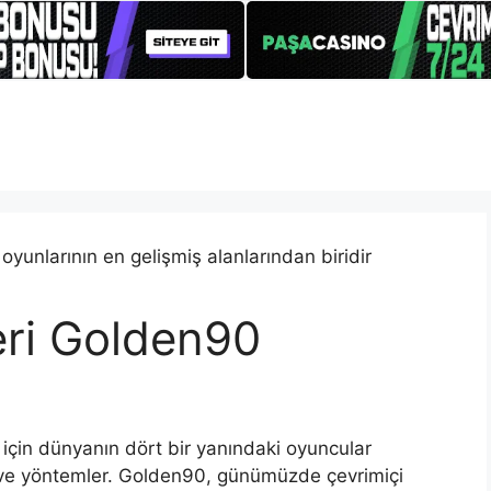
eri Golden90
için dünyanın dört bir yanındaki oyuncular
r ve yöntemler. Golden90, günümüzde çevrimiçi